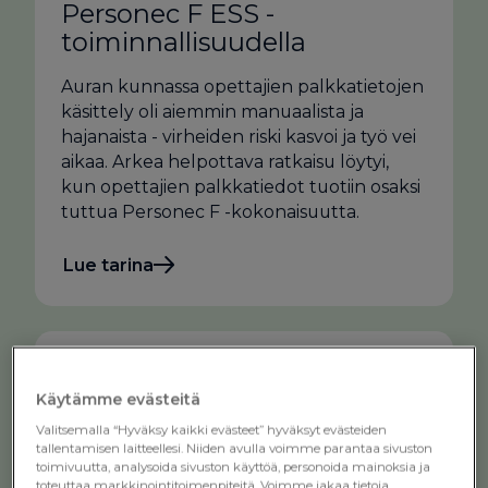
Personec F ESS -
toiminnallisuudella
Auran kunnassa opettajien palkkatietojen
käsittely oli aiemmin manuaalista ja
hajanaista - virheiden riski kasvoi ja työ vei
aikaa. Arkea helpottava ratkaisu löytyi,
kun opettajien palkkatiedot tuotiin osaksi
tuttua Personec F -kokonaisuutta.
Lue tarina
Käytämme evästeitä
Valitsemalla “Hyväksy kaikki evästeet” hyväksyt evästeiden
tallentamisen laitteellesi. Niiden avulla voimme parantaa sivuston
toimivuutta, analysoida sivuston käyttöä, personoida mainoksia ja
toteuttaa markkinointitoimenpiteitä. Voimme jakaa tietoja