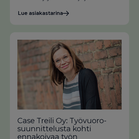
Lue asiakastarina
Case Treili Oy: Työ­vuoro­
suunnittelusta kohti
ennakoivaa työn