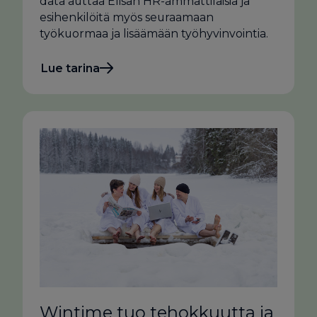
data auttaa Elisan HR-ammattilaisia ja
esihenkilöitä myös seuraamaan
työkuormaa ja lisäämään työhyvinvointia.
Lue tarina
Wintime tuo tehokkuutta ja