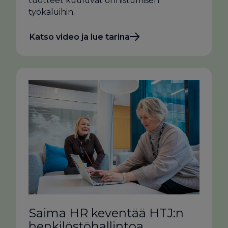
tuotteet kuuluvat onnistumisen
työkaluihin.
Katso video ja lue tarina
Saima HR keventää HTJ:n
henkilöstöhallintoa