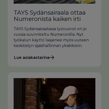
TAYS Sydän­sairaala ottaa
Numeronista kaiken irti
TAYS Sydänsairaalassa työvuorot on jo
vuosia suunniteltu Numeronilla. Nyt
työkalun käyttö laajenee myös uuteen
keskitetyn sijaishallinnan yksikköön.
Lue asiakastarina