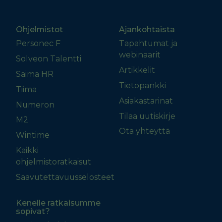
Ohjelmistot
Ajankohtaista
Personec F
Tapahtumat ja
webinaarit
Solveon Talentti
Artikkelit
Saima HR
Tietopankki
Tiima
Asiakastarinat
Numeron
Tilaa uutiskirje
M2
Ota yhteyttä
Wintime
Kaikki
ohjelmistoratkaisut
Saavutettavuusselosteet
Kenelle ratkaisumme
sopivat?