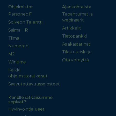
Ohjelmistot
Ajankohtaista
Personec F
Tapahtumat ja
webinaarit
Solveon Talentti
Artikkelit
Saima HR
Tietopankki
Tiima
Asiakastarinat
Numeron
Tilaa uutiskirje
M2
Ota yhteyttä
Wintime
Kaikki
ohjelmistoratkaisut
Saavutettavuusselosteet
Kenelle ratkaisumme
sopivat?
Hyvinvointialueet