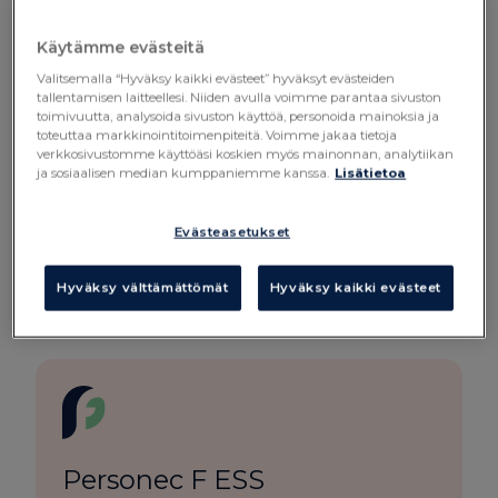
Käytämme evästeitä
Valitsemalla “Hyväksy kaikki evästeet” hyväksyt evästeiden
tallentamisen laitteellesi. Niiden avulla voimme parantaa sivuston
toimivuutta, analysoida sivuston käyttöä, personoida mainoksia ja
toteuttaa markkinointitoimenpiteitä. Voimme jakaa tietoja
verkkosivustomme käyttöäsi koskien myös mainonnan, analytiikan
ja sosiaalisen median kumppaniemme kanssa.
Lisätietoa
Numeron työvoiman
hallintaan
Evästeasetukset
Hyväksy välttämättömät
Hyväksy kaikki evästeet
Saavutettavuusseloste
Personec F ESS