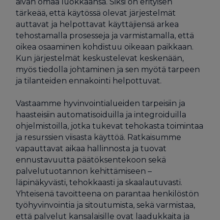
aivan omaa luokkaansa. Siksi on erityisen
tärkeää, että käytössä olevat järjestelmät
auttavat ja helpottavat käyttäjiensä arkea
tehostamalla prosesseja ja varmistamalla, että
oikea osaaminen kohdistuu oikeaan paikkaan.
Kun järjestelmät keskustelevat keskenään,
myös tiedolla johtaminen ja sen myötä tarpeen
ja tilanteiden ennakointi helpottuvat.
Vastaamme hyvinvointialueiden tarpeisiin ja
haasteisiin automatisoiduilla ja integroiduilla
ohjelmistoilla, jotka tukevat tehokasta toimintaa
ja resurssien viisasta käyttöä. Ratkaisumme
vapauttavat aikaa hallinnosta ja tuovat
ennustavuutta päätöksentekoon sekä
palvelutuotannon kehittämiseen –
läpinäkyvästi, tehokkaasti ja skaalautuvasti.
Yhteisenä tavoitteena on parantaa henkilöstön
työhyvinvointia ja sitoutumista, sekä varmistaa,
että palvelut kansalaisille ovat laadukkaita ja