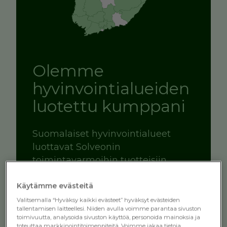
Olemme
hyvinvointi­alueiden
luotettu kumppani
Suomalaiset hyvinvointialueet
luottavat Solveonin
toimintavarmoihin tuotteisiin.
Käytämme evästeitä
Tutustu asiakaskokemuksiin
Valitsemalla “Hyväksy kaikki evästeet” hyväksyt evästeiden
tallentamisen laitteellesi. Niiden avulla voimme parantaa sivuston
toimivuutta, analysoida sivuston käyttöä, personoida mainoksia ja
toteuttaa markkinointitoimenpiteitä. Voimme jakaa tietoja