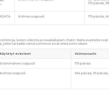
c
,
179 päivää, 3
ADATA,
Kolmas osapuoli
179 päivää, is
oimintoja, kuten videoita ja reaaliaikaisen chatin. Näitä evästeitä ov
 jotkin tai kaikki nämä toiminnot eivät ehkä toimi oikein.
Käytetyt evästeet
Voimassaolo
Ensimmäinen osapuoli
179 päivää
Kolmas osapuoli
364 päivää, 39 päivää,