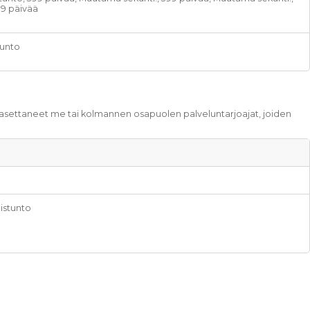
89 päivää
tunto
at asettaneet me tai kolmannen osapuolen palveluntarjoajat, joiden
 istunto