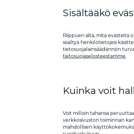
Sisältääkö eväs
Riippuen siitä, mitä evästeitä 
sisältyä henkilötietojesi käsit
tietosuojalainsäädännön turvall
tietosuojaselosteestamme.
Kuinka voit hall
Voit milloin tahansa peruutta
verkkosivuston toiminnan kan
mahdollisen käyttökokemukse
suorituskykyyn.