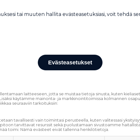
ksesi tai muuten hallita evästeasetuksiasi, voit tehdä s
Evästeasetukset
allentamaan laitteeseen, jotta se muistaa tietoja sinusta, kuten kielias
isäksi käytämme mainonta- ja markkinointitoimissa kolmannen osapuole
kaa seuraaviin tarkoituksiin:
aan tavallisesti vain toimintasi perusteella, kuten valitessasi yksityisyy
pitoon tarvittavat resurssit sekä puolustamaan sivustoamme haitallis
enää toimi. Nämä evästeet eivät tallenna henkilötietoja.