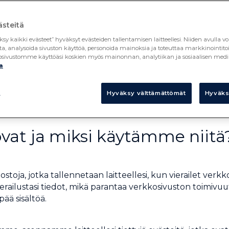
steitä
ma Aquilan ("me", "meidän") evästeiden käyttöä, kun vie
ksy kaikki evästeet” hyväksyt evästeiden tallentamisen laitteellesi. Niiden avull
ta, analysoida sivuston käyttöä, personoida mainoksia ja toteuttaa markkinointi
staa kaikkiin kysymyksiisi evästeiden käytöstä, ota meihin
kkosivustomme käyttöäsi koskien myös mainonnan, analytiikan ja sosiaalisen
a
Evästeasetukset
t
Hyväksy välttämättömät
Hyväksy
ovat ja miksi käytämme niitä
ostoja, jotka tallennetaan laitteellesi, kun vierailet verk
ailustasi tiedot, mikä parantaa verkkosivuston toimivuut
ää sisältöä.