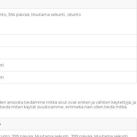
unto, 364 päivää, Muutama sekunti., istunto
ti.
ti.
ansiosta tiedämme mitkä sivut ovat eniten ja vähiten käytettyjä, ja
mme tiedä miten käytät sivustoamme, emmekä näin ollen tiedä mitkä
o
stunto, 399 päivää, Muutama sekunti., 399 päivää, Muutama sekunti.,