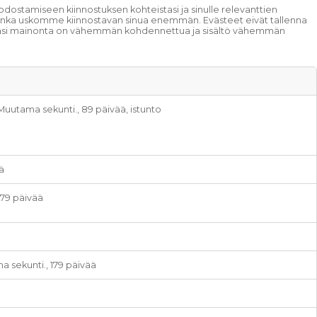
stamiseen kiinnostuksen kohteistasi ja sinulle relevanttien
ä, jonka uskomme kiinnostavan sinua enemmän. Evästeet eivät tallenna
näkemäsi mainonta on vähemmän kohdennettua ja sisältö vähemmän
 Muutama sekunti., 89 päivää, istunto
ä
179 päivää
a sekunti., 179 päivää