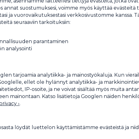
mme, asennamme laitteellesi tiettyjä evästeitä, jotka ova
os annat suostumuksesi, voimme myös käyttää evästeitä t
tasi ja vuorovaikutuksestasi verkkosivustomme kanssa. 
teitä seuraaviin tarkoituksiin:
nnallisuuden parantaminen
 analysointi
 tarjoamia analytiikka- ja mainostyökaluja. Kun vierail
ooglelle, ellet ole hylännyt analytiikka- ja markkinointie
laitetiedot, IP-osoite, ja ne voivat sisältää myös muita ant
een mainontaan. Katso lisätietoja Googlen näiden henkilöt
privacy ›
.
asta löydät luettelon käyttämistämme evästeistä ja niid