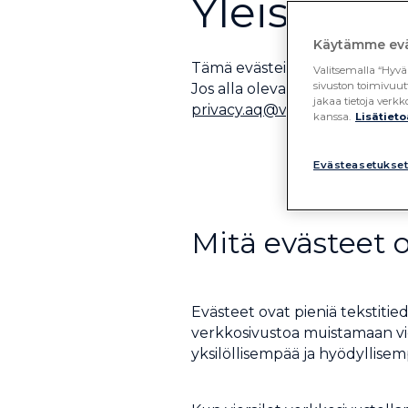
Yleistä
Käytämme evä
Tämä evästeilmoitus kuvaa Vis
Valitsemalla “Hyvä
sivuston toimivuut
Jos alla olevat tiedot eivät va
jakaa tietoja ver
privacy.aq@visma.com
.
kanssa.
Lisätieto
Evästeasetukse
Mitä evästeet 
Evästeet ovat pieniä tekstitied
verkkosivustoa muistamaan vier
yksilöllisempää ja hyödyllisemp