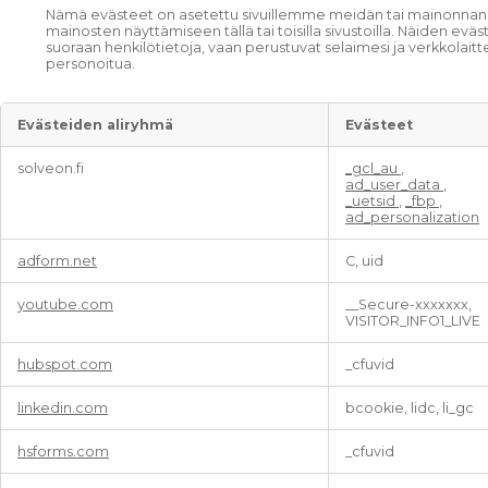
Nämä evästeet on asetettu sivuillemme meidän tai mainonnan k
s
mainosten näyttämiseen tällä tai toisilla sivustoilla. Näiden e
t
suoraan henkilötietoja, vaan perustuvat selaimesi ja verkkola
e
personoitua.
e
t
Evästeiden aliryhmä
Evästeet
,
solveon.fi
_gcl_au
,
K
ad_user_data
,
o
_uetsid
,
_fbp
,
h
ad_personalization
d
i
adform.net
C, uid
s
t
youtube.com
__Secure-xxxxxxx,
a
VISITOR_INFO1_LIVE
m
i
hubspot.com
_cfuvid
s
e
linkedin.com
bcookie, lidc, li_gc
v
ä
s
hsforms.com
_cfuvid
t