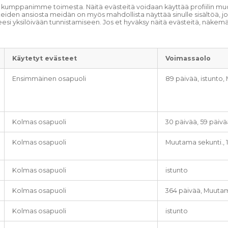
umppanimme toimesta. Näitä evästeitä voidaan käyttää profiilin muodo
västeiden ansiosta meidän on myös mahdollista näyttää sinulle sisältö
itteesi yksilöivään tunnistamiseen. Jos et hyväksy näitä evästeitä, 
Käytetyt evästeet
Voimassaolo
Ensimmäinen osapuoli
89 päivää, istunto,
Kolmas osapuoli
30 päivää, 59 päivä
Kolmas osapuoli
Muutama sekunti., 
Kolmas osapuoli
istunto
Kolmas osapuoli
364 päivää, Muutam
Kolmas osapuoli
istunto