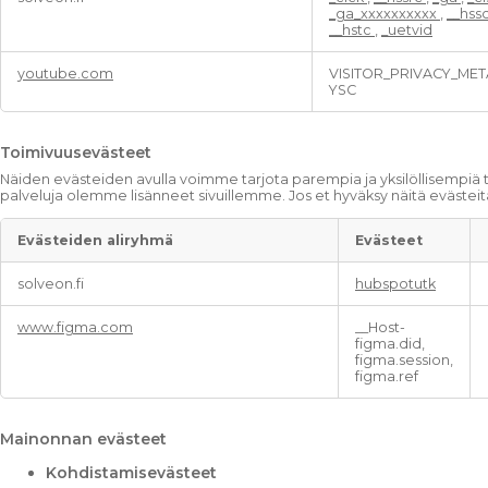
n
_ga_xxxxxxxxxx
,
__hss
a
__hstc
,
_uetvid
l
y
youtube.com
VISITOR_PRIVACY_MET
t
YSC
i
i
k
Toimivuusevästeet
k
a
Näiden evästeiden avulla voimme tarjota parempia ja yksilöllisempiä t
palveluja olemme lisänneet sivuillemme. Jos et hyväksy näitä evästeitä,
e
v
ä
Evästeiden aliryhmä
Evästeet
s
T
t
solveon.fi
hubspotutk
o
e
i
e
www.figma.com
__Host-
m
t
figma.did,
i
figma.session,
v
figma.ref
u
u
s
Mainonnan evästeet
e
v
Kohdistamisevästeet
ä