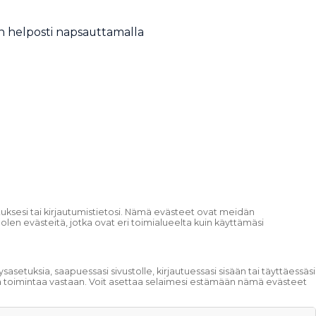
en helposti napsauttamalla
etuksesi tai kirjautumistietosi. Nämä evästeet ovat meidän
n evästeitä, jotka ovat eri toimialueelta kuin käyttämäsi
sasetuksia, saapuessasi sivustolle, kirjautuessasi sisään tai täyttäessäsi
ta toimintaa vastaan. Voit asettaa selaimesi estämään nämä evästeet