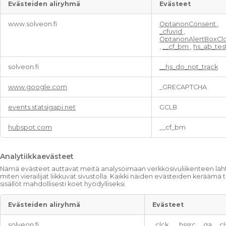
Evästeiden aliryhmä
Evästeet
V
www.solveon.fi
OptanonConsent
,
ä
_cfuvid
,
l
OptanonAlertBoxCl
t
,
__cf_bm
,
hs_ab_tes
t
ä
solveon.fi
__hs_do_not_track
m
ä
www.google.com
_GRECAPTCHA
t
t
events.statsigapi.net
GCLB
ö
m
ä
hubspot.com
__cf_bm
t
e
v
Analytiikkaevästeet
ä
Nämä evästeet auttavat meitä analysoimaan verkkosivuliikenteen läht
s
miten vierailijat liikkuvat sivustolla. Kaikki näiden evästeiden kerää
t
sisällöt mahdollisesti koet hyödylliseksi.
e
e
Evästeiden aliryhmä
Evästeet
t
A
solveon.fi
_clck
,
__hssrc
,
_ga
,
_c