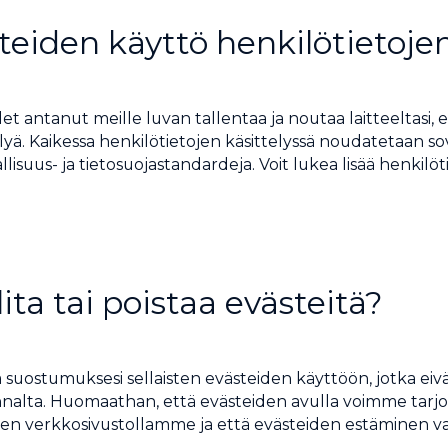
teiden käyttö henkilötietojen
olet antanut meille luvan tallentaa ja noutaa laitteeltasi,
telyä. Kaikessa henkilötietojen käsittelyssä noudatetaan s
isuus- ja tietosuojastandardeja. Voit lukea lisää henkilöti
ita tai poistaa evästeitä?
a suostumuksesi sellaisten evästeiden käyttöön, jotka eiv
nalta. Huomaathan, että evästeiden avulla voimme tarjo
n verkkosivustollamme ja että evästeiden estäminen va