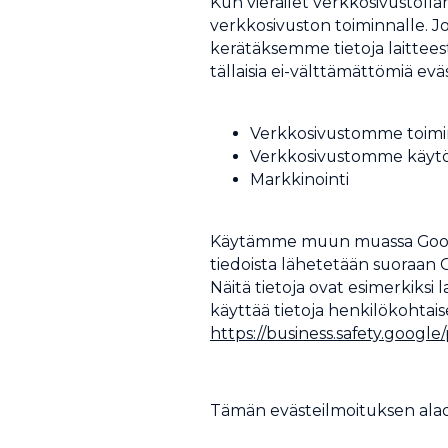
Kun vierailet verkkosivustolla
verkkosivuston toiminnalle. J
kerätäksemme tietoja laittees
tällaisia ei-välttämättömiä eväs
Verkkosivustomme toimi
Verkkosivustomme käytön
Markkinointi
Käytämme muun muassa Googlen
tiedoista lähetetään suoraan G
Näitä tietoja ovat esimerkiksi 
käyttää tietoja henkilökohtais
https://business.safety.google/
Tämän evästeilmoituksen alaos