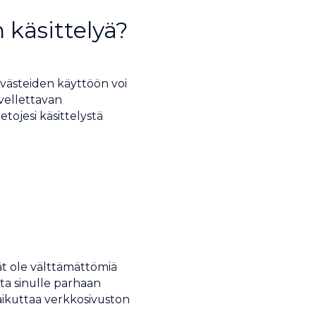
 käsittelyä?
 evästeiden käyttöön voi
ovellettavan
etojesi käsittelystä
ät ole välttämättömiä
ta sinulle parhaan
ikuttaa verkkosivuston