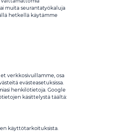
t välttämättömiä
ai muita seurantatyökaluja
Tällä hetkellä käytämme
et verkkosivuillamme, osa
västeitä evästeasetuksissa.
amiasi henkilötietoja. Google
ietojen käsittelystä täältä:
en käyttötarkoituksista.