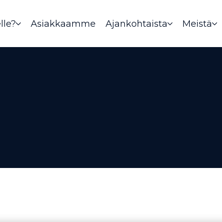
lle?
Asiakkaamme
Ajankohtaista
Meistä