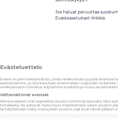
Jos haluat peruuttaa suostumu
Evästeasetukset-linkkiä.
Evästeluettelo
Eväste on pieni tekstitiedosto, jonka verkkosivusto pyytää selaintasi t
asettamiamme, ja niitä kutsutaan ensimmäisen osapuolen evästeiksi. L
verkkosivuston toimialue. Käytämme evästeitä ja muuta seurantatekniik
Välttämättömät evästeet
Nämä evästeet ovat tarpeellisia sivuston toiminnan kannalta. Niitä asetet
lomakkeita. Ne auttavat meitä myös määrittämään oikein sivuston yllä
tai hälyttämään niistä, mutta jotkin sivuston osat eivät tämän jälkeen 