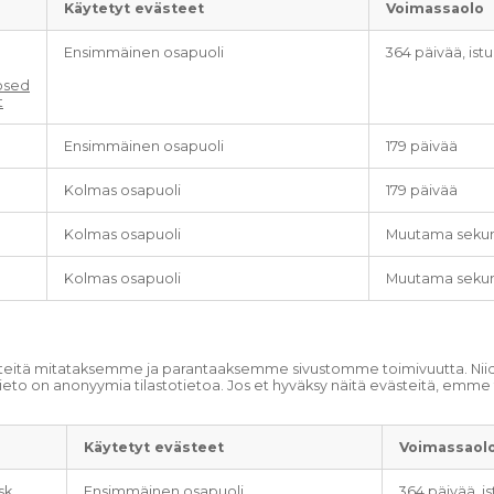
Käytetyt evästeet
Voimassaolo
Ensimmäinen osapuoli
364 päivää, ist
osed
t
Ensimmäinen osapuoli
179 päivää
Kolmas osapuoli
179 päivää
Kolmas osapuoli
Muutama sekun
Kolmas osapuoli
Muutama sekun
eitä mitataksemme ja parantaaksemme sivustomme toimivuutta. Niiden 
mä tieto on anonyymia tilastotietoa. Jos et hyväksy näitä evästeitä, e
Käytetyt evästeet
Voimassaol
lsk
,
Ensimmäinen osapuoli
364 päivää, i