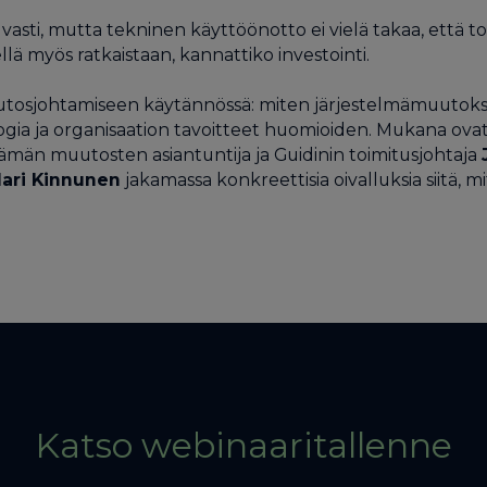
uvasti, mutta tekninen käyttöönotto ei vielä takaa, että
ellä myös ratkaistaan, kannattiko investointi.
osjohtamiseen käytännössä: miten järjestelmämuutoksia 
ologia ja organisaation tavoitteet huomioiden. Mukana ova
lämän muutosten asiantuntija ja Guidinin toimitusjohtaja
ari Kinnunen
jakamassa konkreettisia oivalluksia siitä, 
Katso webinaaritallenne