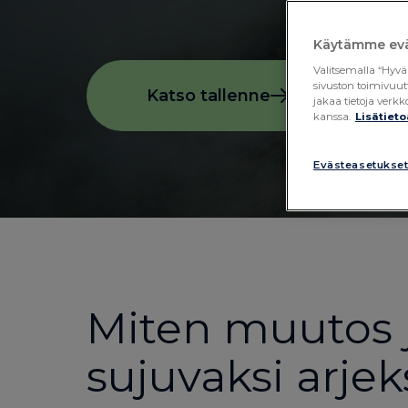
Käytämme evä
Valitsemalla “Hyvä
sivuston toimivuut
Katso tallenne
jakaa tietoja ver
kanssa.
Lisätieto
Evästeasetukse
Miten muutos 
sujuvaksi arjek