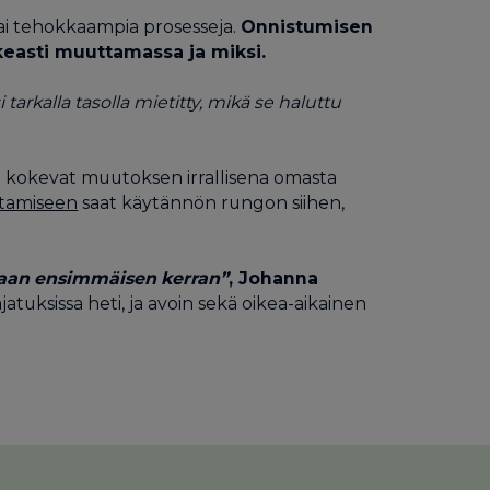
 tai tehokkaampia prosesseja.
Onnistumisen
ikeasti muuttamassa ja miksi.
tarkalla tasolla mietitty, mikä se haluttu
set kokevat muutoksen irrallisena omasta
tamiseen
saat käytännön rungon siihen,
itaan ensimmäisen kerran”
, Johanna
atuksissa heti, ja avoin sekä oikea-aikainen