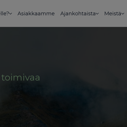
lle?
Asiakkaamme
Ajankohtaista
Meistä
 toimivaa