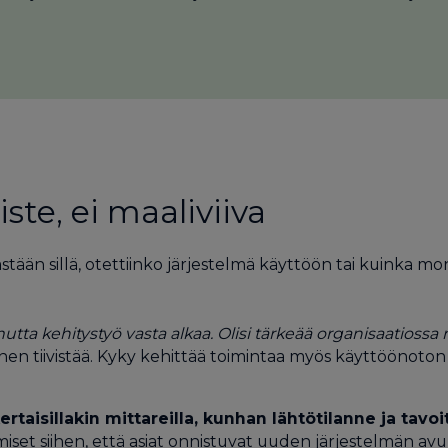
ste, ei maaliviiva
stään sillä, otettiinko järjestelmä käyttöön tai kuinka m
tta kehitystyö vasta alkaa. Olisi tärkeää organisaatiossa 
nen tiivistää. Kyky kehittää toimintaa myös käyttöönoton
aisillakin mittareilla, kunhan lähtötilanne ja tavoit
set siihen, että asiat onnistuvat uuden järjestelmän avul