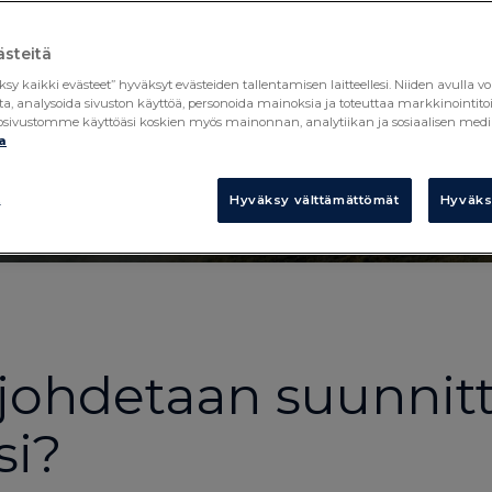
steitä
ksy kaikki evästeet” hyväksyt evästeiden tallentamisen laitteellesi. Niiden avull
ta, analysoida sivuston käyttöä, personoida mainoksia ja toteuttaa markkinointi
kkosivustomme käyttöäsi koskien myös mainonnan, analytiikan ja sosiaalisen
a
t
Hyväksy välttämättömät
Hyväksy
johdetaan suunnitt
si?