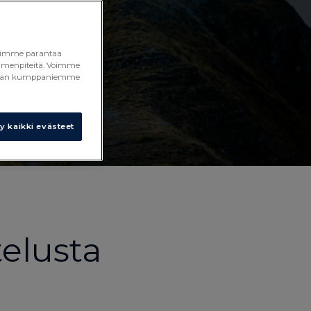
a voimme parantaa
toimenpiteitä. Voimme
 median kumppaniemme
 kaikki evästeet
elusta