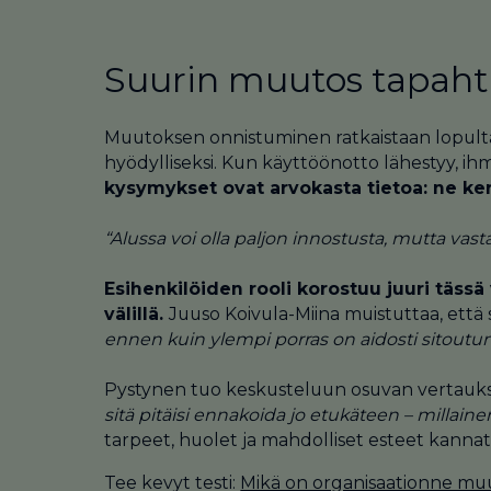
Suurin muutos tapaht
Muutoksen onnistuminen ratkaistaan lopulta s
hyödylliseksi. Kun käyttöönotto lähestyy, ihm
kysymykset ovat arvokasta tietoa: ne kert
“Alussa voi olla paljon innostusta, mutta va
Esihenkilöiden rooli korostuu juuri tässä
välillä.
Juuso Koivula-Miina muistuttaa, että
ennen kuin ylempi porras on aidosti sitoutun
Pystynen tuo keskusteluun osuvan vertauk
sitä pitäisi ennakoida jo etukäteen – millai
tarpeet, huolet ja mahdolliset esteet kann
Tee kevyt testi:
Mikä on organisaationne mu