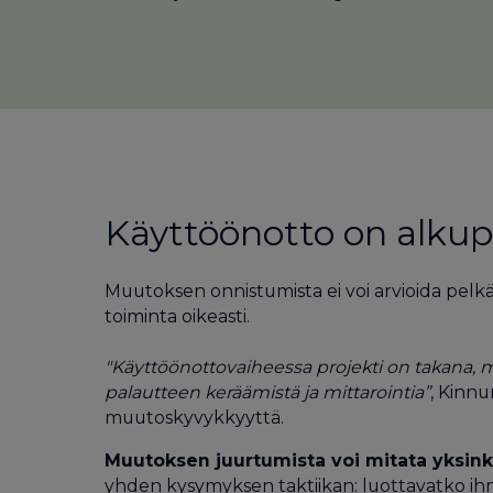
Käyttöönotto on alkupi
Muutoksen onnistumista ei voi arvioida pelkä
toiminta oikeasti.
"Käyttöönottovaiheessa projekti on takana, mu
palautteen keräämistä ja mittarointia”
, Kinnu
muutoskyvykkyyttä.
Muutoksen juurtumista voi mitata yksinkert
yhden kysymyksen taktiikan: luottavatko ihmi