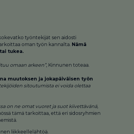
kokevatko työntekijät sen aidosti
s tarkoittaa oman työn kannalta.
Nämä
tai tukea.
soituu omaan arkeen”
, Kinnunen toteaa.
ltana muutoksen ja jokapäiväisen työn
ekijöiden sitoutumista ei voida olettaa
a on ne omat vuoret ja suot kiivettävänä,
ssä tämä tarkoittaa, että eri sidosryhmien
emistä.
nen liikkeellelähtöä.