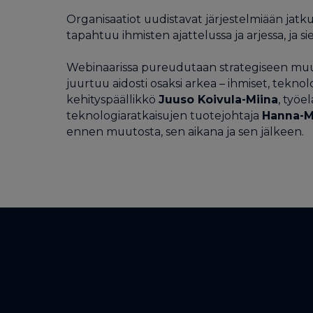
Organisaatiot uudistavat järjestelmiään jatk
tapahtuu ihmisten ajattelussa ja arjessa, ja si
Webinaarissa pureudutaan strategiseen muut
juurtuu aidosti osaksi arkea – ihmiset, tekn
kehityspäällikkö
Juuso Koivula-Miina
, työe
teknologiaratkaisujen tuotejohtaja
Hanna-M
ennen muutosta, sen aikana ja sen jälkeen.