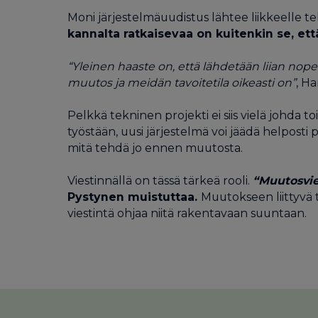
Moni järjestelmäuudistus lähtee liikkeelle t
kannalta ratkaisevaa on kuitenkin se, ett
“Yleinen haaste on, että lähdetään liian nopea
muutos ja meidän tavoitetila oikeasti on”
, H
Pelkkä tekninen projekti ei siis vielä johda 
työstään, uusi järjestelmä voi jäädä helposti p
mitä tehdä jo ennen muutosta.
Viestinnällä on tässä tärkeä rooli.
“Muutosvie
Pystynen muistuttaa.
Muutokseen liittyvä t
viestintä ohjaa niitä rakentavaan suuntaan.