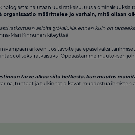
eknologiasta: halutaan uusi ratkaisu, uusia ominaisuuksia
ä organisaatio määrittelee jo varhain, mitä ollaan o
sti ratkomaan asioita työkaluilla, ennen kuin on tarpeeksi 
anna-Mari Kinnunen kiteyttää.
toimivampaan arkeen. Jos tavoite jää epäselväksi tai ihmi
intapuoliseksi ratkaisuksi.
Oppaastamme muutoksen joh
stinnän tarve alkaa siitä hetkestä, kun muutos main
arina, tunteet ja tulkinnat alkavat muodostua ihmisten aj