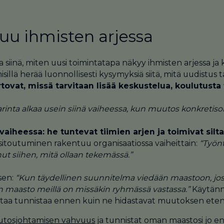
uu ihmisten arjessa
iinä, miten uusi toimintatapa näkyy ihmisten arjessa ja 
isillä herää luonnollisesti kysymyksiä siitä, mitä uudistu
ovat, missä tarvitaan lisää keskustelua, koulutusta 
starinta alkaa usein siinä vaiheessa, kun muutos konkreti
 vaiheessa: he tuntevat tiimien arjen ja toimivat si
 sitoutuminen rakentuu organisaatiossa vaiheittain:
“Työnt
ut siihen, mitä ollaan tekemässä.”
sen:
“Kun täydellinen suunnitelma viedään maastoon, joss
nen maasto meillä on missäkin ryhmässä vastassa.”
Käytännö
attaa tunnistaa ennen kuin ne hidastavat muutoksen eten
utosjohtamisen vahvuus
ja tunnistat oman maastosi jo en