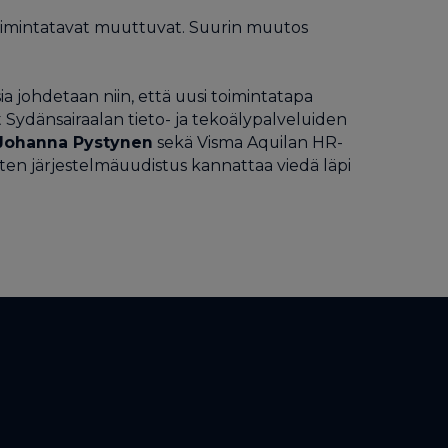
 toimintatavat muuttuvat. Suurin muutos
johdetaan niin, että uusi toimintatapa
t Sydänsairaalan tieto- ja tekoälypalveluiden
Johanna Pystynen
sekä Visma Aquilan HR-
miten järjestelmäuudistus kannattaa viedä läpi