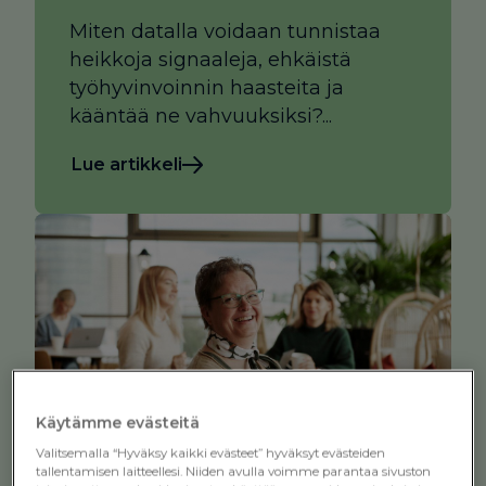
Miten datalla voidaan tunnistaa
heikkoja signaaleja, ehkäistä
työhyvinvoinnin haasteita ja
kääntää ne vahvuuksiksi?...
Lue artikkeli
Käytämme evästeitä
Valitsemalla “Hyväksy kaikki evästeet” hyväksyt evästeiden
tallentamisen laitteellesi. Niiden avulla voimme parantaa sivuston