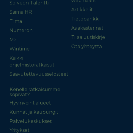
webinaarit
Solveon Talentti
Artikkelit
Saima HR
Tietopankki
Tiima
Asiakastarinat
Numeron
Tilaa uutiskirje
M2
Ota yhteyttä
Wintime
Kaikki
ohjelmistoratkaisut
Saavutettavuusselosteet
Kenelle ratkaisumme
sopivat?
Hyvinvointialueet
Kunnat ja kaupungit
Palvelukeskukset
Yritykset