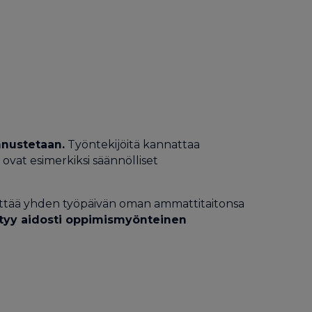
nnustetaan.
Työntekijöitä kannattaa
ovat esimerkiksi säännölliset
äyttää yhden työpäivän oman ammattitaitonsa
ntyy aidosti oppimismyönteinen