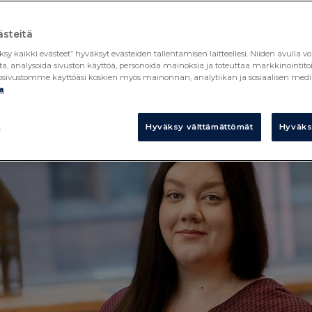
etaan ja kuinka SaaS-ohjelmistojen avulla osaamista halli
steitä
ksy kaikki evästeet” hyväksyt evästeiden tallentamisen laitteellesi. Niiden avull
ta, analysoida sivuston käyttöä, personoida mainoksia ja toteuttaa markkinointi
kkosivustomme käyttöäsi koskien myös mainonnan, analytiikan ja sosiaalisen
a
t
Hyväksy välttämättömät
Hyväksy