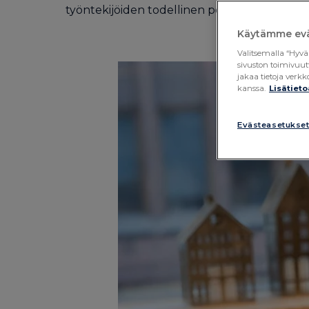
työntekijöiden todellinen potentiaali tunnist
Käytämme evä
Valitsemalla “Hyvä
sivuston toimivuut
jakaa tietoja ver
kanssa.
Lisätieto
Evästeasetukse