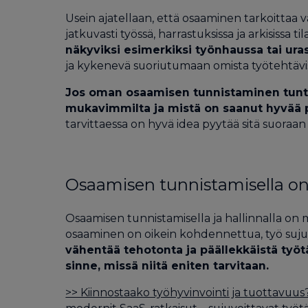
Usein ajatellaan, että osaaminen tarkoittaa 
jatkuvasti työssä, harrastuksissa ja arkisissa ti
näkyviksi esimerkiksi työnhaussa tai ura
ja kykenevä suoriutumaan omista työtehtävi
Jos oman osaamisen tunnistaminen tuntuu 
mukavimmilta ja mistä on saanut hyvää p
tarvittaessa on hyvä idea pyytää sitä suoraan 
Osaamisen tunnistamisella on
Osaamisen tunnistamisella ja hallinnalla on 
osaaminen on oikein kohdennettua, työ sujuu
vähentää tehotonta ja päällekkäistä työ
sinne, missä niitä eniten tarvitaan.
>> Kiinnostaako työhyvinvointi ja tuottavuus?