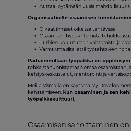
Auttaa löytämään uusia mahdollisuuksia
Organisaatioille osaamisen tunnistaminen 
Oikeat ihmiset oikeissa tehtävissä
Osaamisen hyödyntämistä tehokkaasti ja
Turhien koulutusten välttämistä ja osa
Varmuutta siitä, että työtehtävien hoit
Parhaimmillaan työpaikka on oppimisympä
rohkaista tunnistamaan omaa osaamistaan ja t
kehityskeskustelut, mentorointi ja vertaisop
Meillä Vismalla on käytössä My Development
kehittämiseen.
Kun osaaminen ja sen kehi
työpaikkakulttuuri.
Osaamisen sanoittaminen on 