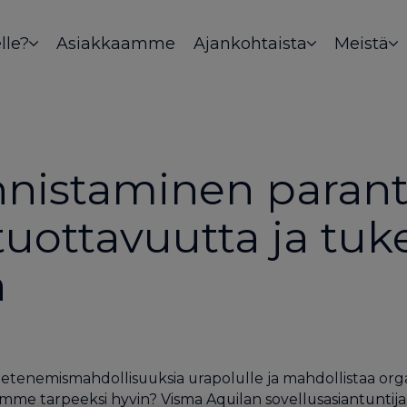
lle?
Asiakkaamme
Ajankohtaista
Meistä
nistaminen paran
tuottavuutta ja tuk
a
tenemismahdollisuuksia urapolulle ja mahdollistaa organ
tarpeeksi hyvin? Visma Aquilan sovellusasiantuntija Kati