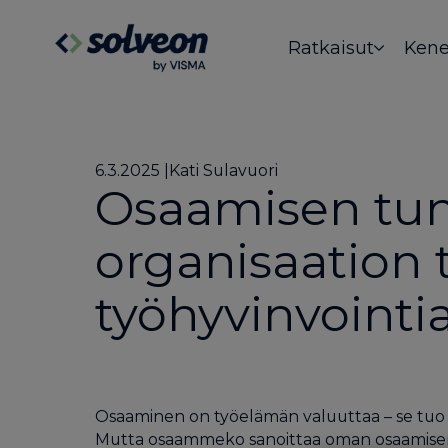
Ratkaisut
Kene
6.3.2025
Kati Sulavuori
Osaamisen tun
organisaation 
työhyvinvointi
Osaaminen on työelämän valuuttaa – se tuo e
Mutta osaammeko sanoittaa oman osaamisemme 