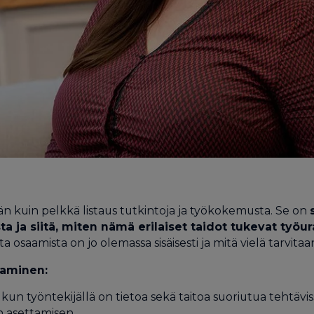
uin pelkkä listaus tutkintoja ja työkokemusta. Se on
a ja siitä, miten nämä erilaiset taidot tukevat työ
a osaamista on jo olemassa sisäisesti ja mitä vielä tarvitaa
taminen:
, kun työntekijällä on tietoa sekä taitoa suoriutua tehtävi
en asettamisen