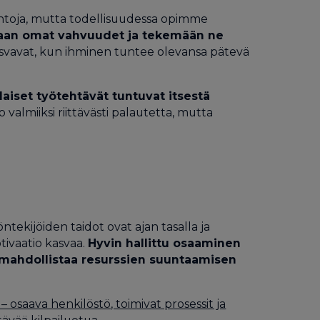
kintoja, mutta todellisuudessa opimme
aan omat vahvuudet ja tekemään ne
kasvavat, kun ihminen tuntee olevansa pätevä
aiset työtehtävät tuntuvat itsestä
valmiiksi riittävästi palautetta, mutta
tekijöiden taidot ovat ajan tasalla ja
tivaatio kasvaa.
Hyvin hallittu osaaminen
a mahdollistaa resurssien suuntaamisen
– osaava henkilöstö, toimivat prosessit ja