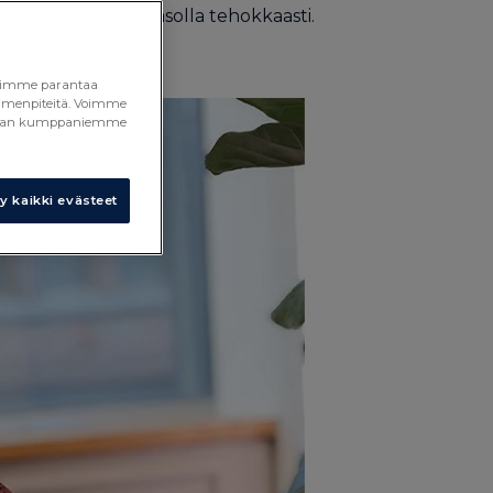
taan organisaatiotasolla tehokkaasti.
a voimme parantaa
toimenpiteitä. Voimme
 median kumppaniemme
 kaikki evästeet