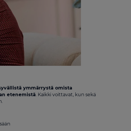
syvällistä ymmärrystä omista
uran etenemistä
. Kaikki voittavat, kun sekä
n.
ssään