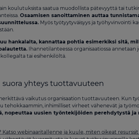
vain koulutuksista saatua muodollista pätevyyttä tai tut
lanteissa.
Osaamisen sanoittaminen auttaa tunnistam
suunnittelussa.
Myös työtyytyväisyys ja työhyvinvointi 
stään.
hankalalta, kannattaa pohtia esimerkiksi sitä, mill
alautetta.
Ihannetilanteessa organisaatiossa annetaan jo 
kollegalta tai esihenkilöltä.
 suora yhteys tuottavuuteen
merkittävä vaikutus organisaation tuottavuuteen. Kun työn
 tehokkaammin, inhimilliset virheet vähenevät ja työmo
tä, nopeuttaa uusien työntekijöiden perehdytystä j
 Katso webinaaritallenne ja kuule, miten oikeat resurssit 