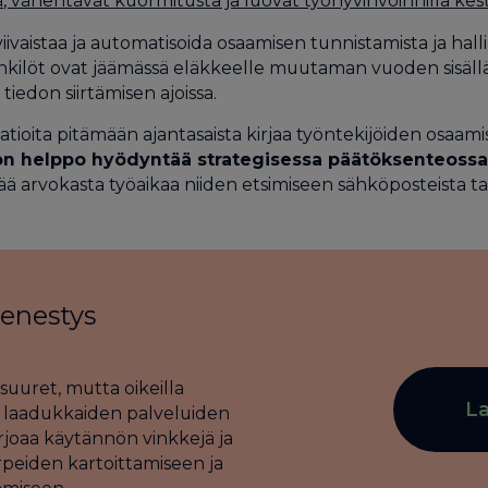
ä, vähentävät kuormitusta ja luovat työhyvinvoinnilla kest
iivaistaa ja automatisoida osaamisen tunnistamista ja halli
henkilöt ovat jäämässä eläkkeelle muutaman vuoden sisäl
tiedon siirtämisen ajoissa.
tioita pitämään ajantasaista kirjaa työntekijöiden osaamise
tä on helppo hyödyntää strategisessa päätöksenteossa
ä arvokasta työaikaa niiden etsimiseen sähköposteista tai 
menestys
uuret, mutta oikeilla
La
taa laadukkaiden palveluiden
arjoaa käytännön vinkkejä ja
rpeiden kartoittamiseen ja