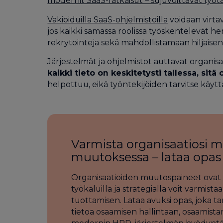
modernit SaaS-ratkaisut – sujuvoittavat työt
Vakioiduilla SaaS-ohjelmistoilla
voidaan virtav
jos kaikki samassa roolissa työskentelevät 
rekrytointeja sekä mahdollistamaan hiljaisen 
Järjestelmät ja ohjelmistot auttavat organisaa
kaikki tieto on keskitetysti tallessa, si
helpottuu, eikä työntekijöiden tarvitse käyttä
Varmista organisaatiosi 
muutoksessa – lataa opas
Organisaatioiden muutospaineet ovat s
työkaluilla ja strategialla voit varmis
tuottamisen. Lataa avuksi opas, joka t
tietoa osaamisen hallintaan, osaamista