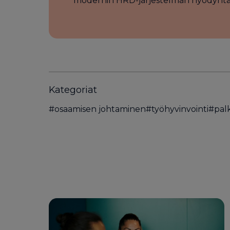
modernin HRD-järjestelmän hyödyntä
Kategoriat
#
osaamisen johtaminen
#
työhyvinvointi
#
pal