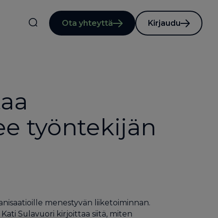
Ota yhteyttä
Kirjaudu
taa
ee työntekijän
isaatioille menestyvän liiketoiminnan.
 Sulavuori kirjoittaa siitä, miten