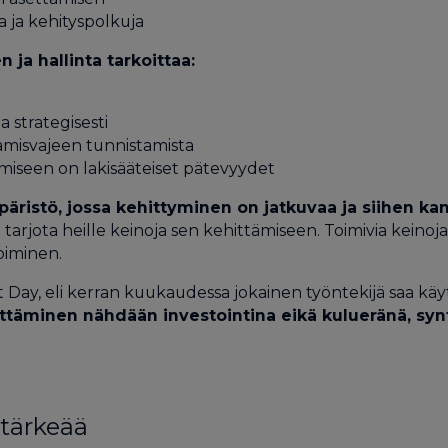
 ja kehityspolkuja
ja hallinta tarkoittaa:
 strategisesti
amisvajeen tunnistamista
amiseen on lakisääteiset pätevyydet
ristö, jossa kehittyminen on jatkuvaa ja siihen ka
arjota heille keinoja sen kehittämiseen. Toimivia keinoja 
piminen.
 Day, eli kerran kuukaudessa jokainen työntekijä saa k
ttäminen nähdään investointina eikä kulueränä, sy
tärkeää