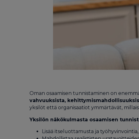
Oman osaamisen tunnistaminen on enemmän k
vahvuuksista, kehittymismahdollisuuksist
yksilöt että organisaatiot ymmärtävät, millaist
Yksilön näkökulmasta osaamisen tunnis
Lisää itseluottamusta ja työhyvinvointia
Mahdollistaa realististen uratavoitteid