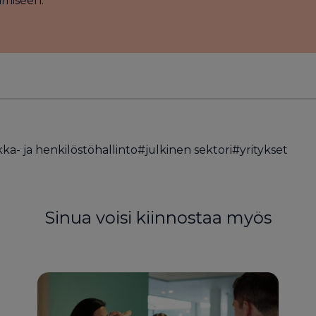
miseen.
kka- ja henkilöstöhallinto
#
julkinen sektori
#
yritykset
Sinua voisi kiinnostaa myös