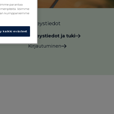
a voimme parantaa
toimenpiteitä. Voimme
 median kumppaniemme
Yhteystiedot
 kaikki evästeet
Yhteystiedot ja tuki
Kirjautuminen