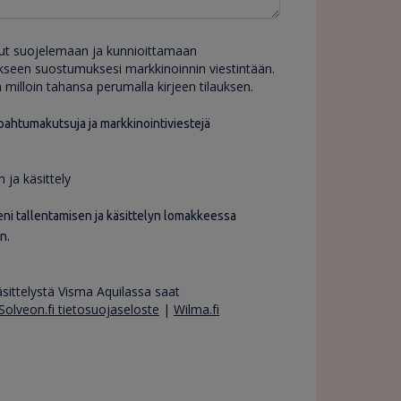
nut suojelemaan ja kunnioittamaan
erikseen suostumuksesi markkinoinnin viestintään.
milloin tahansa perumalla kirjeen tilauksen.
pahtumakutsuja ja markkinointiviestejä
 ja käsittely
eni tallentamisen ja käsittelyn lomakkeessa
n.
äsittelystä Visma Aquilassa saat
Solveon.fi tietosuojaseloste
|
Wilma.fi