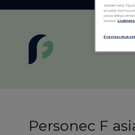
Valitsemalla “Hyvä
sivuston toimivuut
jakaa tietoja ver
kanssa.
Lisätieto
Evästeasetukse
Personec F asi