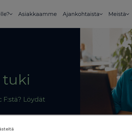
lle?
Asiakkaamme
Ajankohtaista
Meistä
 tuki
c F:stä? Löydät
steitä