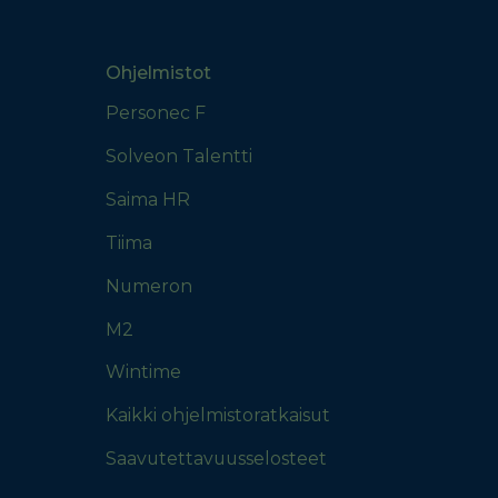
Ohjelmistot
Personec F
Solveon Talentti
Saima HR
Tiima
Numeron
M2
Wintime
Kaikki ohjelmistoratkaisut
Saavutettavuusselosteet