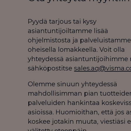
Pyydä tarjous tai kysy
asiantuntijoiltamme lisää
ohjelmistosta ja palveluistamm
oheisella lomakkeella. Voit olla
yhteydessä asiantuntijoihimme
sähköpostitse
sales.aq@visma.c
Olemme sinuun yhteydessä
mahdollisimman pian tuotteiden
palveluiden hankintaa koskevis
asioissa. Huomioithan, että jos a
koskee jotakin muuta, viestiäsi e
välitetty eteenpäin.