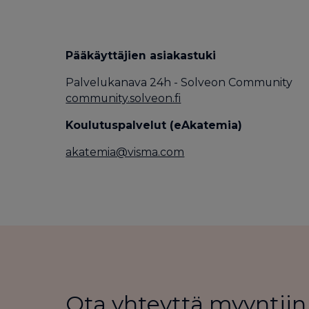
Pääkäyttäjien asiakastuki
Palvelukanava 24h - Solveon Community
community.solveon.fi
Koulutuspalvelut (eAkatemia)
akatemia@visma.com
Ota yhteyttä myyntiin