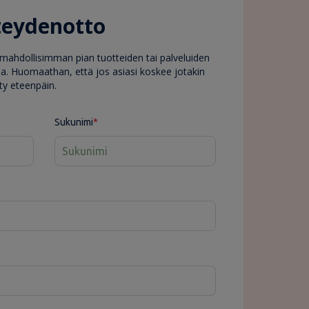
teydenotto
ahdollisimman pian tuotteiden tai palveluiden
sa. Huomaathan, että jos asiasi koskee jotakin
tty eteenpäin.
Sukunimi
*