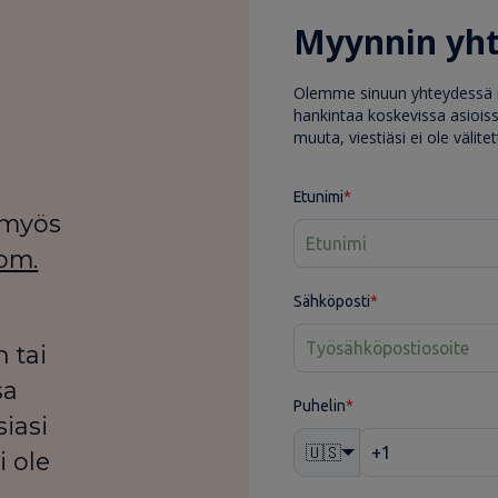
Myynnin yh
Olemme sinuun yhteydessä m
hankintaa koskevissa asiois
muuta, viestiäsi ei ole välite
e
Etunimi
*
 myös
om.
Sähköposti
*
 tai
sa
Puhelin
*
siasi
🇺🇸
i ole