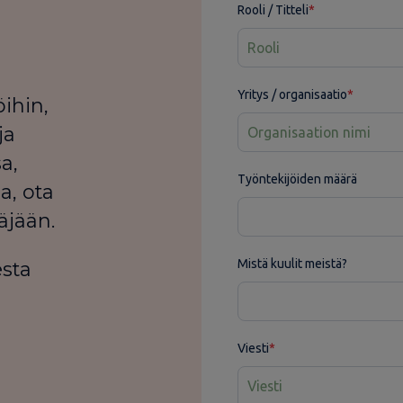
Rooli / Titteli
*
Yritys / organisaatio
*
ihin,
ja
a,
Työntekijöiden määrä
a, ota
äjään.
Mistä kuulit meistä?
esta
Viesti
*