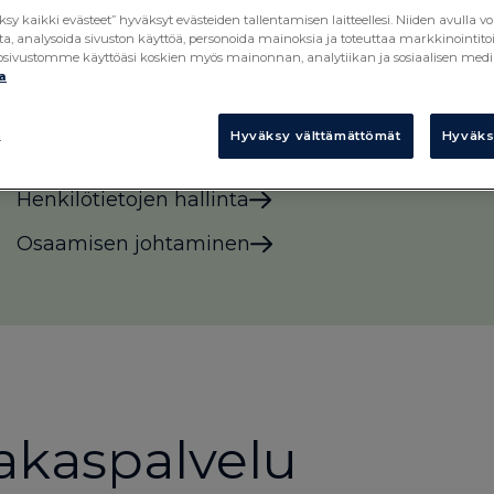
ksy kaikki evästeet” hyväksyt evästeiden tallentamisen laitteellesi. Niiden avull
ta, analysoida sivuston käyttöä, personoida mainoksia ja toteuttaa markkinointi
kkosivustomme käyttöäsi koskien myös mainonnan, analytiikan ja sosiaalisen
a
Personec F
t
Hyväksy välttämättömät
Hyväksy
Ratkaisu palkkahallintoon
Henkilötietojen hallinta
Osaamisen johtaminen
akaspalvelu