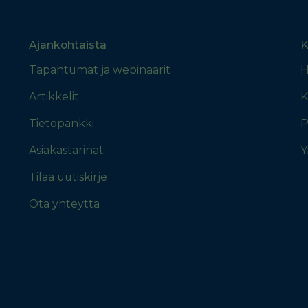
Ajankohtaista
K
Tapahtumat ja webinaarit
H
Artikkelit
K
Tietopankki
P
Asiakastarinat
Y
Tilaa uutiskirje
Ota yhteyttä