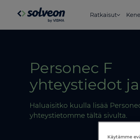
Ratkaisut
Kene
Personec F
yhteystiedot ja
Haluaisitko kuulla lisää Persone
yhteystietomme tältä sivulta.
Käytämme evä