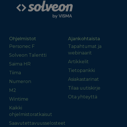
Ohjelmistot
Ajankohtaista
Personec F
Tapahtumat ja
webinaarit
Solveon Talentti
Artikkelit
Saima HR
Tietopankki
Tiima
Asiakastarinat
Numeron
Tilaa uutiskirje
M2
Ota yhteyttä
Wintime
Kaikki
ohjelmistoratkaisut
Saavutettavuusselosteet