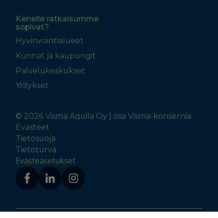
Kenelle ratkaisumme
sopivat?
Hyvinvointialueet
Kunnat ja kaupungit
Palvelukeskukset
Yritykset
© 2026 Visma Aquila Oy | osa Visma-konsernia
Evästeet
Tietosuoja
Tietoturva
Evästeasetukset