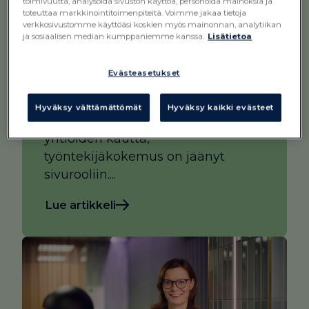
henkilöstöhallinnon
toimivuutta, analysoida sivuston käyttöä, personoida mainoksia ja
toteuttaa markkinointitoimenpiteitä. Voimme jakaa tietoja
työkalu – se on jokaisen
verkkosivustomme käyttöäsi koskien myös mainonnan, analytiikan
työntekijän arkea
ja sosiaalisen median kumppaniemme kanssa.
Lisätietoa
Evästeasetukset
3.6.2026
Kun julkinen sektori on ostanut
Hyväksy välttämättömät
Hyväksy kaikki evästeet
HR-järjestelmänsä in-house-
yhtiöiden kautta,
työntekijäkokemus on jäänyt
sivurooliin....
Lue artikkeli