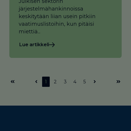
Julkisen sektorin
järjestelmähankinnoissa
keskitytään liian usein pitkiin
vaatimuslistoihin, kun pitäisi
miettiä...
Lue artikkeli
1
2
3
4
5
Ensimmäinen
Edellinen
Seuraava
Viimei