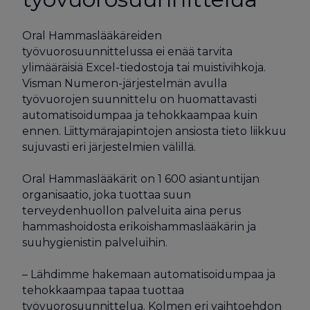
Oral Hammaslääkäreiden
työvuorosuunnittelussa ei enää tarvita
ylimääräisiä Excel-tiedostoja tai muistivihkoja.
Visman Numeron-järjestelmän avulla
työvuorojen suunnittelu on huomattavasti
automatisoidumpaa ja tehokkaampaa kuin
ennen. Liittymärajapintojen ansiosta tieto liikkuu
sujuvasti eri järjestelmien välillä.
Oral Hammaslääkärit on 1 600 asiantuntijan
organisaatio, joka tuottaa suun
terveydenhuollon palveluita aina perus
hammashoidosta erikoishammaslääkärin ja
suuhygienistin palveluihin.
– Lähdimme hakemaan automatisoidumpaa ja
tehokkaampaa tapaa tuottaa
työvuorosuunnittelua. Kolmen eri vaihtoehdon