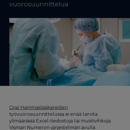
vuoro­suunnittelua
Oral Hammaslääkäreiden
työvuorosuunnittelussa ei enää tarvita
ylimääräisiä Excel-tiedostoja tai muistivihkoja.
Visman Numeron-järjestelmän avulla