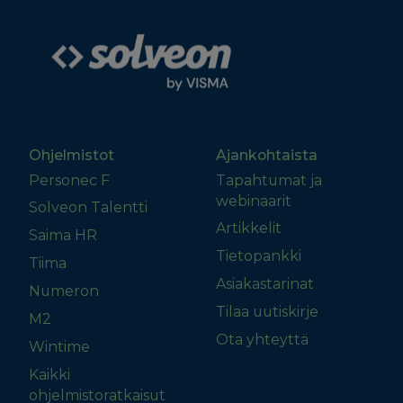
Ohjelmistot
Ajankohtaista
Personec F
Tapahtumat ja
webinaarit
Solveon Talentti
Artikkelit
Saima HR
Tietopankki
Tiima
Asiakastarinat
Numeron
Tilaa uutiskirje
M2
Ota yhteyttä
Wintime
Kaikki
ohjelmistoratkaisut