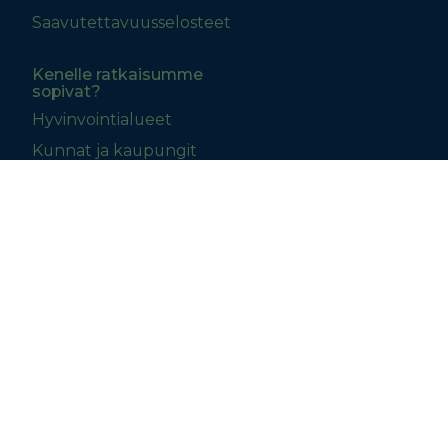
Saavutettavuusselosteet
Kenelle ratkaisumme
sopivat?
Hyvinvointialueet
Kunnat ja kaupungit
Palvelukeskukset
Yritykset
© 2026 Visma Aquila Oy | osa Visma-konsernia
Evästeet
Tietosuoja
Tietoturva
Evästeasetukset