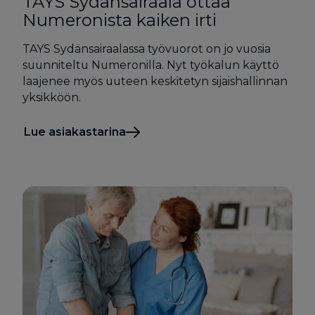
TAYS Sydän­sairaala ottaa
Numeronista kaiken irti
TAYS Sydänsairaalassa työvuorot on jo vuosia
suunniteltu Numeronilla. Nyt työkalun käyttö
laajenee myös uuteen keskitetyn sijaishallinnan
yksikköön.
Lue asiakastarina