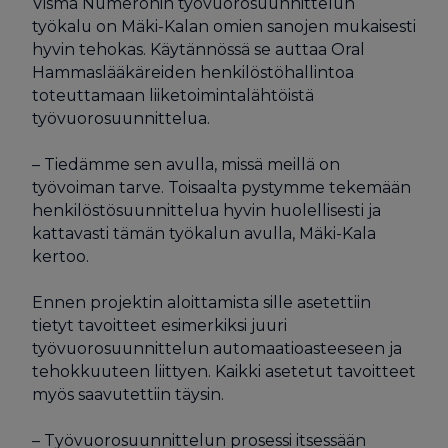
Visma Numeronin työvuorosuunnittelun
työkalu on Mäki-Kalan omien sanojen mukaisesti
hyvin tehokas. Käytännössä se auttaa Oral
Hammaslääkäreiden henkilöstöhallintoa
toteuttamaan liiketoimintalähtöistä
työvuorosuunnittelua.
– Tiedämme sen avulla, missä meillä on
työvoiman tarve. Toisaalta pystymme tekemään
henkilöstösuunnittelua hyvin huolellisesti ja
kattavasti tämän työkalun avulla, Mäki-Kala
kertoo.
Ennen projektin aloittamista sille asetettiin
tietyt tavoitteet esimerkiksi juuri
työvuorosuunnittelun automaatioasteeseen ja
tehokkuuteen liittyen. Kaikki asetetut tavoitteet
myös saavutettiin täysin.
– Työvuorosuunnittelun prosessi itsessään