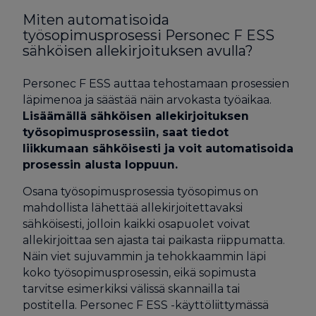
Miten automatisoida
työsopimusprosessi Personec F ESS
sähköisen allekirjoituksen avulla?
Personec F ESS auttaa tehostamaan prosessien
läpimenoa ja säästää näin arvokasta työaikaa.
Lisäämällä sähköisen allekirjoituksen
työsopimusprosessiin, saat tiedot
liikkumaan sähköisesti ja voit automatisoida
prosessin alusta loppuun.
Osana työsopimusprosessia työsopimus on
mahdollista lähettää allekirjoitettavaksi
sähköisesti, jolloin kaikki osapuolet voivat
allekirjoittaa sen ajasta tai paikasta riippumatta.
Näin viet sujuvammin ja tehokkaammin läpi
koko työsopimusprosessin, eikä sopimusta
tarvitse esimerkiksi välissä skannailla tai
postitella. Personec F ESS -käyttöliittymässä