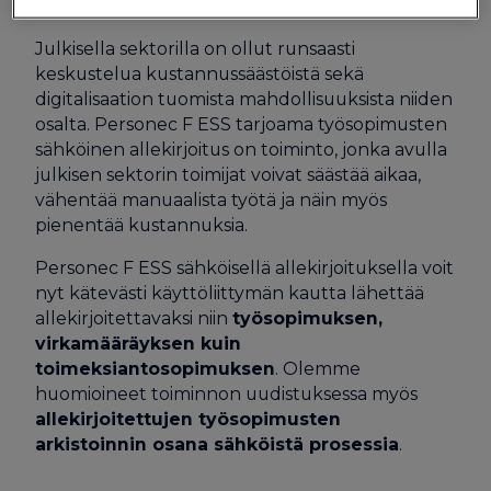
Julkisella sektorilla on ollut runsaasti
keskustelua kustannussäästöistä sekä
digitalisaation tuomista mahdollisuuksista niiden
osalta. Personec F ESS tarjoama työsopimusten
sähköinen allekirjoitus on toiminto, jonka avulla
julkisen sektorin toimijat voivat säästää aikaa,
vähentää manuaalista työtä ja näin myös
pienentää kustannuksia.
Personec F ESS sähköisellä allekirjoituksella voit
nyt kätevästi käyttöliittymän kautta lähettää
allekirjoitettavaksi niin
työsopimuksen,
virkamääräyksen kuin
toimeksiantosopimuksen
. Olemme
huomioineet toiminnon uudistuksessa myös
allekirjoitettujen työsopimusten
arkistoinnin osana sähköistä prosessia
.