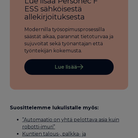
Lue lisää Personec F
ESS sähköisestä
allekirjoituksesta
Modernilla työsopimusprosessilla
säästät aikaa, parannat tietoturvaa ja
sujuvoitat sekä työnantajan että
työntekijän kokemusta.
Lue lisää
Suosittelemme lukulistalle myös:
”Automaatio on yhtä pelottava asia kuin
robotti-imuri”
Kuntien talous-, palkka- ja