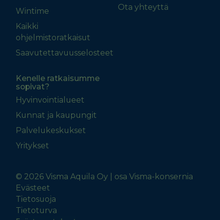
Ota yhteyttä
Wintime
Kaikki
ohjelmistoratkaisut
Saavutettavuusselosteet
Kenelle ratkaisumme
sopivat?
Hyvinvointialueet
Kunnat ja kaupungit
Palvelukeskukset
Yritykset
© 2026 Visma Aquila Oy | osa Visma-konsernia
Evästeet
Tietosuoja
Tietoturva