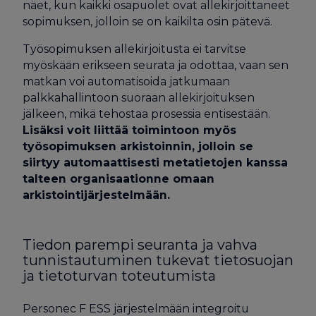
näet, kun kaikki osapuolet ovat allekirjoittaneet
sopimuksen, jolloin se on kaikilta osin pätevä.
Työsopimuksen allekirjoitusta ei tarvitse
myöskään erikseen seurata ja odottaa, vaan sen
matkan voi automatisoida jatkumaan
palkkahallintoon suoraan allekirjoituksen
jälkeen, mikä tehostaa prosessia entisestään.
Lisäksi voit liittää toimintoon myös
työsopimuksen arkistoinnin, jolloin se
siirtyy automaattisesti metatietojen kanssa
talteen organisaationne omaan
arkistointijärjestelmään.
Tiedon parempi seuranta ja vahva
tunnistautuminen tukevat tietosuojan
ja tietoturvan toteutumista
Personec F ESS järjestelmään integroitu