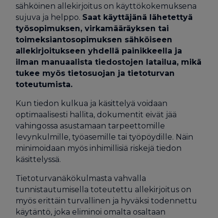
sähköinen allekirjoitus on käyttökokemuksena
sujuva ja helppo.
Saat käyttäjänä lähetettyä
työsopimuksen, virkamääräyksen tai
toimeksiantosopimuksen sähköiseen
allekirjoitukseen yhdellä painikkeella ja
ilman manuaalista tiedostojen latailua, mikä
tukee myös tietosuojan ja tietoturvan
toteutumista.
Kun tiedon kulkua ja käsittelyä voidaan
optimaalisesti hallita, dokumentit eivät jää
vahingossa asustamaan tarpeettomille
levynkulmille, työasemille tai työpöydille. Näin
minimoidaan myös inhimillisiä riskejä tiedon
käsittelyssä.
Tietoturvanäkökulmasta vahvalla
tunnistautumisella toteutettu allekirjoitus on
myös erittäin turvallinen ja hyväksi todennettu
käytäntö, joka eliminoi omalta osaltaan