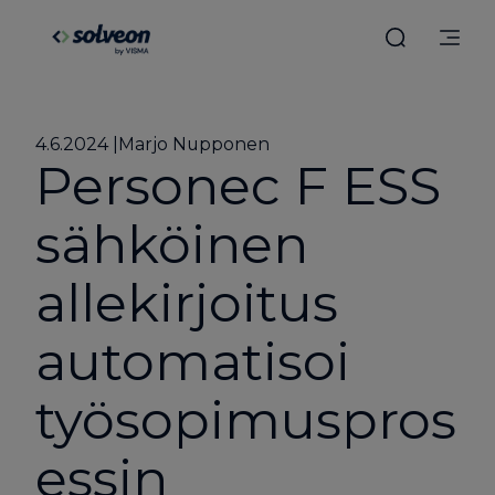
4.6.2024
Marjo Nupponen
Personec F ESS
sähköinen
allekirjoitus
automatisoi
työsopimuspros
essin