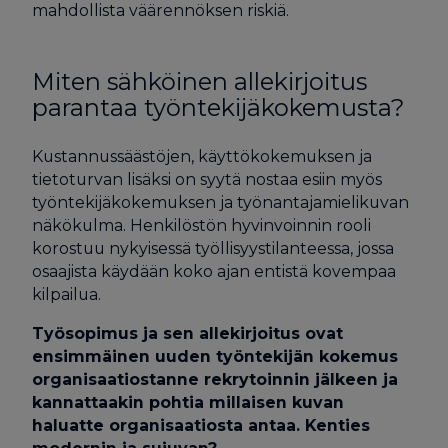
mahdollista väärennöksen riskiä.
Miten sähköinen allekirjoitus
parantaa työntekijäkokemusta?
Kustannussäästöjen, käyttökokemuksen ja
tietoturvan lisäksi on syytä nostaa esiin myös
työntekijäkokemuksen ja työnantajamielikuvan
näkökulma. Henkilöstön hyvinvoinnin rooli
korostuu nykyisessä työllisyystilanteessa, jossa
osaajista käydään koko ajan entistä kovempaa
kilpailua.
Työsopimus ja sen allekirjoitus ovat
ensimmäinen uuden työntekijän kokemus
organisaatiostanne rekrytoinnin jälkeen ja
kannattaakin pohtia millaisen kuvan
haluatte organisaatiosta antaa. Kenties