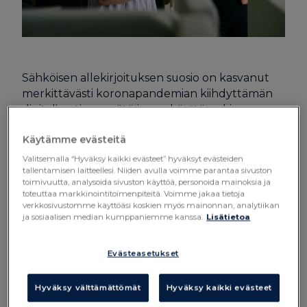
Sähköisen allekirjoituksen suosio on kasvanut
merkittävästi koronapandemian kiihdyttämän
digitalisaation myötä ja
sen käyttö onkin
Pohjoismaissa kasvussa
. Tämä tieto ei yllätä -
Käytämme evästeitä
onhan sähköinen allekirjoitus todella kätevä,
eikä rajoita asioiden hoitamista tiettyyn aikaan tai
Valitsemalla “Hyväksy kaikki evästeet” hyväksyt evästeiden
paikkaan. Myös julkinen sektori on osoittanut
tallentamisen laitteellesi. Niiden avulla voimme parantaa sivuston
toimivuutta, analysoida sivuston käyttöä, personoida mainoksia ja
kasvavaa kiinnostusta sähköistä allekirjoitusta
toteuttaa markkinointitoimenpiteitä. Voimme jakaa tietoja
kohtaan, ja toiminto tukeekin hyvin monen
verkkosivustomme käyttöäsi koskien myös mainonnan, analytiikan
ja sosiaalisen median kumppaniemme kanssa.
Lisätietoa
julkisen sektorin toimijan strategisia tavoitteita.
Evästeasetukset
Työsopimuksen sähköisellä
allekirjoituksella säästät työaikaa
Hyväksy välttämättömät
Hyväksy kaikki evästeet
ja kustannuksia