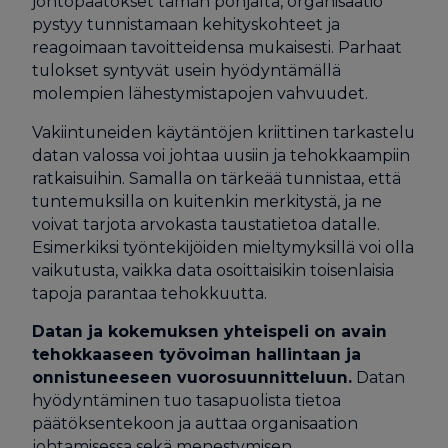
johtopäätökset tämän pohjalta, organisaatio
pystyy tunnistamaan kehityskohteet ja
reagoimaan tavoitteidensa mukaisesti. Parhaat
tulokset syntyvät usein hyödyntämällä
molempien lähestymistapojen vahvuudet.
Vakiintuneiden käytäntöjen kriittinen tarkastelu
datan valossa voi johtaa uusiin ja tehokkaampiin
ratkaisuihin. Samalla on tärkeää tunnistaa, että
tuntemuksilla on kuitenkin merkitystä, ja ne
voivat tarjota arvokasta taustatietoa datalle.
Esimerkiksi työntekijöiden mieltymyksillä voi olla
vaikutusta, vaikka data osoittaisikin toisenlaisia
tapoja parantaa tehokkuutta.
Datan ja kokemuksen yhteispeli on avain
tehokkaaseen työvoiman hallintaan ja
onnistuneeseen vuorosuunnitteluun.
Datan
hyödyntäminen tuo tasapuolista tietoa
päätöksentekoon ja auttaa organisaation
johtamisessa sekä menestymisen