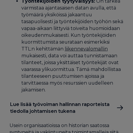
Työntekijöiden tyytyväisyys:
On tärkeä
varmistaa ajantasaisen datan avulla, että
työmäärä yksiköissä jakaantuu
tasapuolisesti ja työntekijöiden työhön sekä
vapaa-aikaan liittyviä toiveita huomioidaan
oikeudenmukaisesti. Kun työntekijöiden
kuormittumista seurataan esimerkiksi
TTL:n kehittämän
liikennevalomallin
mukaisesti, data voi auttaa tunnistamaan
tilanteet, joissa yksittäiset työntekijät ovat
vaarassa ylikuormittua. Tämä mahdollistaa
tilanteeseen puuttumisen ajoissa ja
tarvittaessa myös resurssien uudelleen
jakamisen.
Lue lisää työvoiman hallinnan raporteista
tiedolla johtamisen tukena
Usein organisaatioissa on historian saatossa
syntyneitä ja vakiintuneita toimintamalleja siitä,