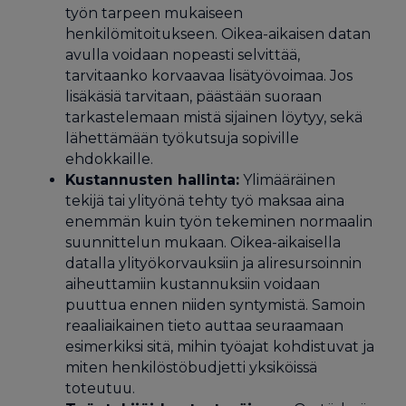
työn tarpeen mukaiseen
henkilömitoitukseen. Oikea-aikaisen datan
avulla voidaan nopeasti selvittää,
tarvitaanko korvaavaa lisätyövoimaa. Jos
lisäkäsiä tarvitaan, päästään suoraan
tarkastelemaan mistä sijainen löytyy, sekä
lähettämään työkutsuja sopiville
ehdokkaille.
Kustannusten hallinta:
Ylimääräinen
tekijä tai ylityönä tehty työ maksaa aina
enemmän kuin työn tekeminen normaalin
suunnittelun mukaan. Oikea-aikaisella
datalla ylityökorvauksiin ja aliresursoinnin
aiheuttamiin kustannuksiin voidaan
puuttua ennen niiden syntymistä. Samoin
reaaliaikainen tieto auttaa seuraamaan
esimerkiksi sitä, mihin työajat kohdistuvat ja
miten henkilöstöbudjetti yksiköissä
toteutuu.