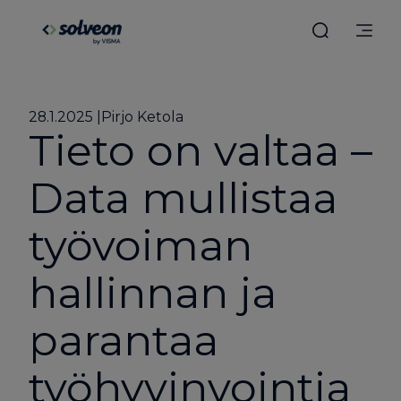
28.1.2025
Pirjo Ketola
Tieto on valtaa –
Data mullistaa
työvoiman
hallinnan ja
parantaa
työhyvinvointia