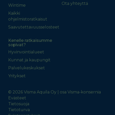
Ota yhteyttä
Wintime
Kaikki
ohjelmistoratkaisut
Saavutettavuusselosteet
Kenelle ratkaisumme
sopivat?
Hyvinvointialueet
Kunnat ja kaupungit
Palvelukeskukset
Yritykset
© 2026 Visma Aquila Oy | osa Visma-konsernia
Evästeet
Tietosuoja
Tietoturva