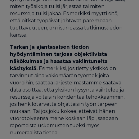
miten työaikoja tulisi järjestää tai miten
resursseja tulisi jakaa. Esimerkiksi myytti siitä,
että pitkät työpäivät johtavat parempaan
tuottavuuteen, on ristiriidassa tutkimustiedon
kanssa.
Tarkan ja ajantasaisen tiedon
hyödyntäminen tarjoaa objektiivista
näkökulmaa ja haastaa vakiintuneita
käsityksiä.
Esimerkiksi, jos tietty yksikkö on
tarvinnut aina vakiomäärän työntekijöitä
vuoroihin, saattaa järjestelmästämme saatava
data osoittaa, että yksikön kysyntä vaihtelee ja
resursseja voitaisiin kohdentaa tehokkaammin,
jos henkilötarvetta ohjattaisiin työn tarpeen
mukaan. Tai jos joku kokee, etteivät hänen
vuorotoiveensa mene koskaan läpi, saadaan
raporteista uskomusten tueksi myös
numeraalista tietoa.