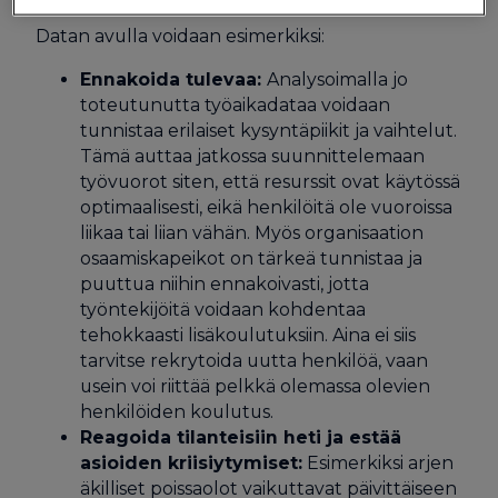
Datan avulla voidaan esimerkiksi:
Ennakoida tulevaa:
Analysoimalla jo
toteutunutta työaikadataa voidaan
tunnistaa erilaiset kysyntäpiikit ja vaihtelut.
Tämä auttaa jatkossa suunnittelemaan
työvuorot siten, että resurssit ovat käytössä
optimaalisesti, eikä henkilöitä ole vuoroissa
liikaa tai liian vähän. Myös organisaation
osaamiskapeikot on tärkeä tunnistaa ja
puuttua niihin ennakoivasti, jotta
työntekijöitä voidaan kohdentaa
tehokkaasti lisäkoulutuksiin. Aina ei siis
tarvitse rekrytoida uutta henkilöä, vaan
usein voi riittää pelkkä olemassa olevien
henkilöiden koulutus.
Reagoida tilanteisiin heti ja estää
asioiden kriisiytymiset:
Esimerkiksi arjen
äkilliset poissaolot vaikuttavat päivittäiseen