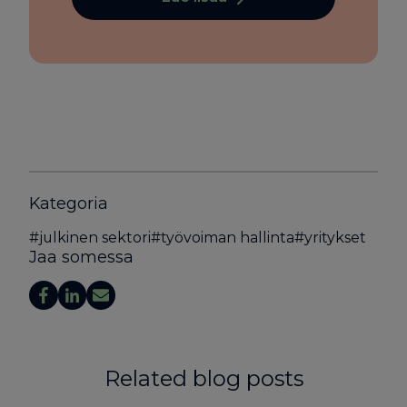
Kategoria
#
julkinen sektori
#
työvoiman hallinta
#
yritykset
Jaa somessa
Related blog posts