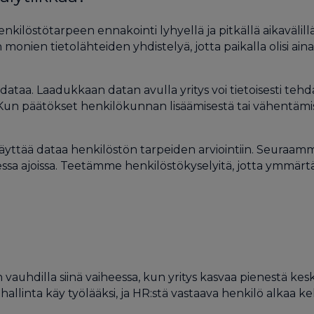
kilöstötarpeen ennakointi lyhyellä ja pitkällä aikavälillä.
 monien tietolähteiden yhdistelyä, jotta paikalla olisi ain
ataa. Laadukkaan datan avulla yritys voi tietoisesti tehd
n. Kun päätökset henkilökunnan lisäämisestä tai vähentä
yttää dataa henkilöstön tarpeiden arviointiin. Seuraamme
essa ajoissa. Teetämme henkilöstökyselyitä, jotta ymmärtä
 vauhdilla siinä vaiheessa, kun yritys kasvaa pienestä ke
 hallinta käy työlääksi, ja HR:stä vastaava henkilö alkaa 