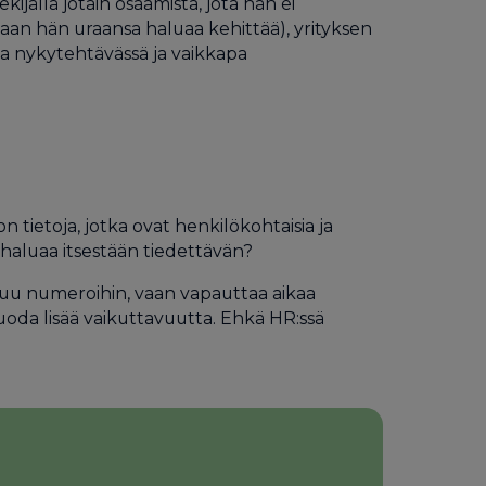
ijällä jotain osaamista, jota hän ei
aan hän uraansa haluaa kehittää), yrityksen
sta nykytehtävässä ja vaikkapa
n tietoja, jotka ovat henkilökohtaisia ja
ö haluaa itsestään tiedettävän?
utuu numeroihin, vaan vapauttaa aikaa
uoda lisää vaikuttavuutta. Ehkä HR:ssä