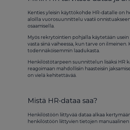
Kenties yleisin käyttökohde HR-datalle on hen
aloilla vuorosuunnittelu vaatii onnistuakseen
osaamisella.
Myös rekrytointien pohjalla käytetään usein d
vasta siinä vaiheessa, kun tarve on ilmeine
todennäköisemmin laadukasta.
Henkilöstötarpeen suunnittelun lisäksi HR kä
reagoimaan mahdollisiin haasteisiin jaksamis
on vielä kehitettävää.
Mistä HR-dataa saa?
Henkilöstöön liittyvää dataa alkaa kertymään
henkilöstöön liittyvien tietojen manuaalinen