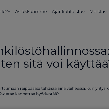
lle?
Asiakkaamme
Ajankohtaista
Meistä
nkilöstöhallinnossa
ten sitä voi käyttä
rttumaan reippaassa tahdissa siinä vaiheessa, kun yritys 
HR-dataa kannattaa hyödyntää?