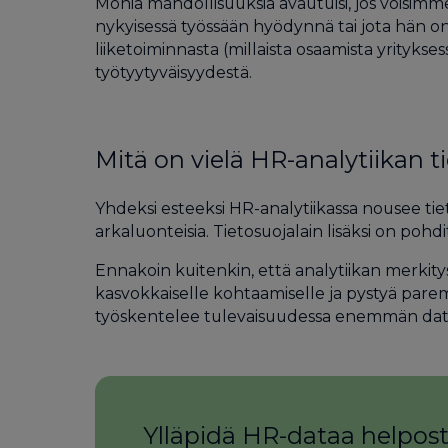
Monia mahdollisuuksia avautuisi, jos voisimme 
nykyisessä työssään hyödynnä tai jota hän on
liiketoiminnasta (millaista osaamista yrityks
työtyytyväisyydestä.
Mitä on vielä HR-analytiikan ti
Yhdeksi esteeksi HR-analytiikassa nousee tiety
arkaluonteisia. Tietosuojalain lisäksi on poh
Ennakoin kuitenkin, että analytiikan merkit
kasvokkaiselle kohtaamiselle ja pystyä pare
työskentelee tulevaisuudessa enemmän data s
Ylläpidä HR-dataa helposti