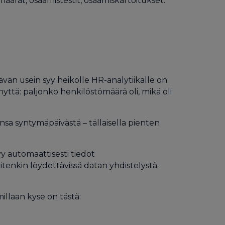
äärät, osaamistestit, osaamiskartoitukset.
ävän usein syy heikolle HR-analytiikalle on
yttä: paljonko henkilöstömäärä oli, mikä oli
nsa syntymäpäivästä – tällaisella pienten
yy automaattisesti tiedot
itenkin löydettävissä datan yhdistelystä.
illaan kyse on tästä: