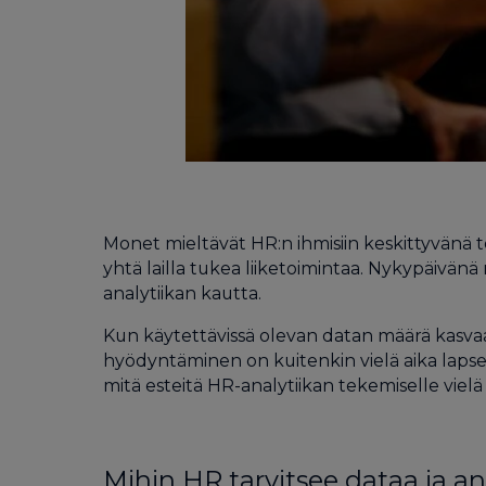
Monet mieltävät HR:n ihmisiin keskittyvänä t
yhtä lailla tukea liiketoimintaa. Nykypäivä
analytiikan kautta.
Kun käytettävissä olevan datan määrä kasvaa,
hyödyntäminen on kuitenkin vielä aika lapsenk
mitä esteitä HR-analytiikan tekemiselle vielä
Mihin HR tarvitsee dataa ja an