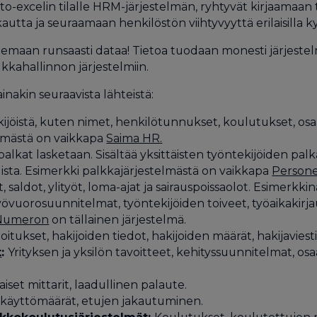
eto-excelin tilalle HRM-järjestelmän, ryhtyvät kirjaamaan
utta ja seuraamaan henkilöstön viihtyvyyttä erilaisilla kys
a olemaan runsaasti dataa! Tietoa tuodaan monesti järjeste
kkahallinnon järjestelmiin.
nakin seuraavista lähteistä:
ijöistä, kuten nimet, henkilötunnukset, koulutukset, osa
lmästä on vaikkapa
Saima HR
.
 palkat lasketaan. Sisältää yksittäisten työntekijöiden pal
uista. Esimerkki palkkajärjestelmästä on vaikkapa
Persone
 saldot, ylityöt, loma-ajat ja sairauspoissaolot. Esimerkki
övuorosuunnitelmat, työntekijöiden toiveet, työaikakirja
Numeron
on tällainen järjestelmä.
itukset, hakijoiden tiedot, hakijoiden määrät, hakijaviesti
t
:
Yrityksen ja yksilön tavoitteet, kehityssuunnitelmat, os
iset mittarit, laadullinen palaute.
 käyttömäärät, etujen jakautuminen.