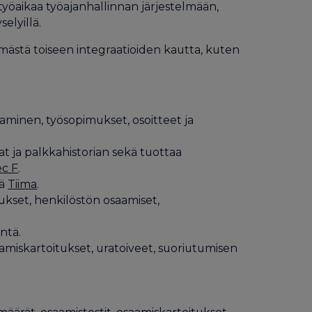
 työaikaa työajanhallinnan järjestelmään,
elyillä.
lmästä toiseen integraatioiden kautta, kuten
aminen, työsopimukset, osoitteet ja
kat ja palkkahistorian sekä tuottaa
c F
.
nä
Tiima
.
ukset, henkilöstön osaamiset,
ntä.
aamiskartoitukset, uratoiveet, suoriutumisen