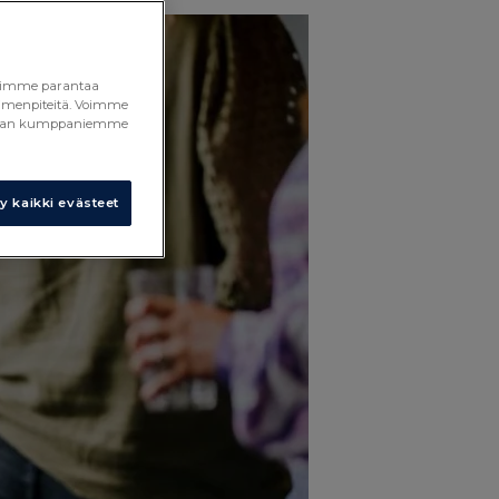
a voimme parantaa
toimenpiteitä. Voimme
 median kumppaniemme
 kaikki evästeet