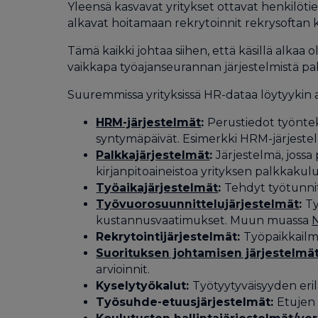
Yleensä kasvavat yritykset ottavat henkilöti
alkavat hoitamaan rekrytoinnit rekrysoftan ka
Tämä kaikki johtaa siihen, että käsillä alka
vaikkapa työajanseurannan järjestelmistä pal
Suuremmissa yrityksissä HR-dataa löytyykin ai
HRM-järjestelmät
:
Perustiedot työntek
syntymäpäivät. Esimerkki HRM-järjeste
Palkkajärjestelmät
:
Järjestelmä, jossa
kirjanpitoaineistoa yrityksen palkkakul
Työaikajärjestelmät
:
Tehdyt työtunnit,
Työvuorosuunnittelujärjestelmät
:
Ty
kustannusvaatimukset. Muun muassa
Rekrytointijärjestelmät:
Työpaikkailmo
Suorituksen johtamisen järjestelmä
arvioinnit.
Kyselytyökalut:
Työtyytyväisyyden erila
Työsuhde-etuusjärjestelmät:
Etujen