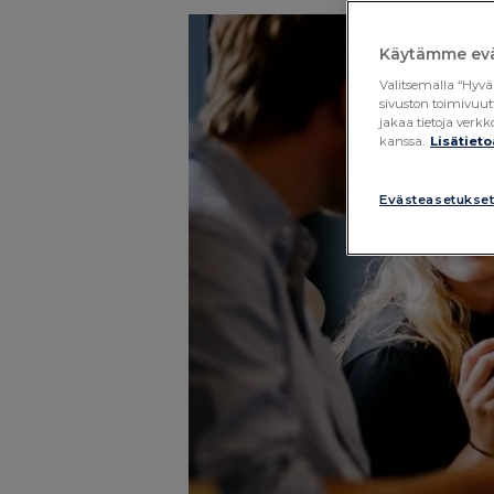
Käytämme evä
Valitsemalla “Hyvä
sivuston toimivuut
jakaa tietoja ver
kanssa.
Lisätieto
Evästeasetukse