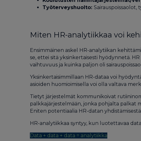
Koulutusten hallintajärjestelmät/ve
Työterveyshuolto:
Sairauspoissaolot, 
Miten HR-analytiikkaa voi keh
Ensimmäinen askel HR-analytiikan kehittämise
se, ettei sitä yksinkertaisesti hyödynnetä. 
vaihtuvuus ja kuinka paljon oli sairauspoissao
Yksinkertaisimmillaan HR-dataa voi hyödyntää
asioiden huomioimisella voi olla valtava mer
Tietyt järjestelmät kommunikoivat rutiininoma
palkkajärjestelmään, jonka pohjalta palkat ma
Eniten potentiaalia HR-datan yhdistämisestä 
HR-analytiikkaa syntyy, kun luotettavaa dataa
Data + data + data = analytiikka