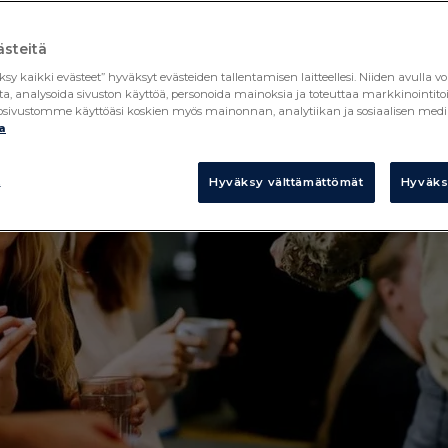
steitä
ksy kaikki evästeet” hyväksyt evästeiden tallentamisen laitteellesi. Niiden avull
ta, analysoida sivuston käyttöä, personoida mainoksia ja toteuttaa markkinointi
kkosivustomme käyttöäsi koskien myös mainonnan, analytiikan ja sosiaalisen
a
t
Hyväksy välttämättömät
Hyväksy