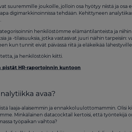
vat suuremmille joukoille, jolloin osa hyötyy niistä ja osa
kapa digimarkkinoinnissa tehdään. Kehittyneen analytiika
.
egorisoinnin henkilöstömme elämäntilanteista ja niihin li
 -tilaisuuksia, jotka vastasivat juuri näihin tarpeisiin: 
een kun tunnit eivät päivässä riitä ja eläkeikää lähestyvi
ta, ja henkilöstökin kiitti.
n pistät HR-raportoinnin kuntoon
analytiikka avaa?
kyistä laaja-alaisemmin ja ennakkoluulottomammin. Olisi k
tämme. Minkälainen datacocktail kertoisi, että työntekijä
massa työpaikan vaihtoa?