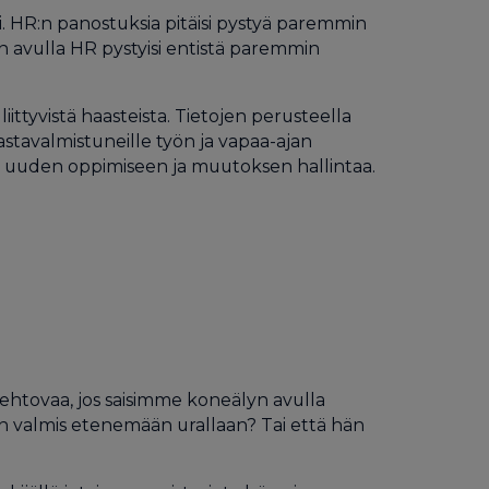
 ei. HR:n panostuksia pitäisi pystyä paremmin
n avulla HR pystyisi entistä paremmin
ittyvistä haasteista. Tietojen perusteella
vastavalmistuneille työn ja vapaa-ajan
lle uuden oppimiseen ja muutoksen hallintaa.
iehtovaa, jos saisimme koneälyn avulla
 on valmis etenemään urallaan? Tai että hän