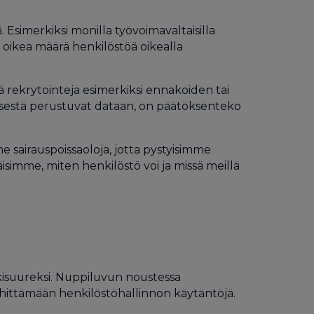
 Esimerkiksi monilla työvoimavaltaisilla
a oikea määrä henkilöstöä oikealla
ä rekrytointeja esimerkiksi ennakoiden tai
misestä perustuvat dataan, on päätöksenteko
 sairauspoissaoloja, jotta pystyisimme
isimme, miten henkilöstö voi ja missä meillä
skisuureksi. Nuppiluvun noustessa
kehittämään henkilöstöhallinnon käytäntöjä.