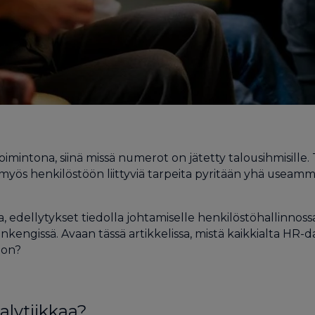
oimintona, siinä missä numerot on jätetty talousihmisille
nä myös henkilöstöön liittyviä tarpeita pyritään yhä us
 edellytykset tiedolla johtamiselle henkilöstöhallinnoss
engissä. Avaan tässä artikkelissa, mistä kaikkialta HR-da
 on?
alytiikkaa?