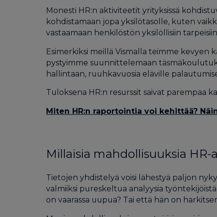
Monesti HR:n aktiviteetit yrityksissä kohdistu
kohdistamaan jopa yksilötasolle, kuten vaik
vastaamaan henkilöstön yksilöllisiin tarpeisiin
Esimerkiksi meillä Vismalla teimme kevyen kat
pystyimme suunnittelemaan täsmäkoulutuksia ja
hallintaan, ruuhkavuosia eläville palautumis
Tuloksena HR:n resurssit saivat parempaa katet
Miten HR:n raportointia voi kehittää? Näi
Millaisia mahdollisuuksia HR-
Tietojen yhdistelyä voisi lähestyä paljon ny
valmiiksi pureskeltua analyysia työntekijöis
on vaarassa uupua? Tai että hän on harkitse