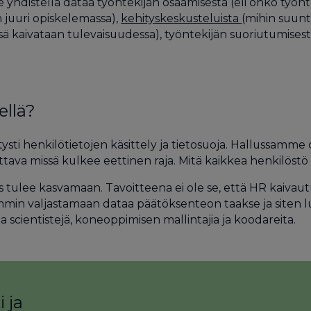
yhdistellä dataa työntekijän osaamisesta (eli onko työntek
 juuri opiskelemassa),
kehityskeskusteluista
(mihin suunt
essä kaivataan tulevaisuudessa), työntekijän suoriutumise
ellä?
sti henkilötietojen käsittely ja tietosuoja. Hallussamme o
dittava missä kulkee eettinen raja. Mitä kaikkea henkilöst
ys tulee kasvamaan. Tavoitteena ei ole se, että HR kaiva
mmin valjastamaan dataa päätöksenteon taakse ja siten l
cientistejä, koneoppimisen mallintajia ja koodareita.
 ja