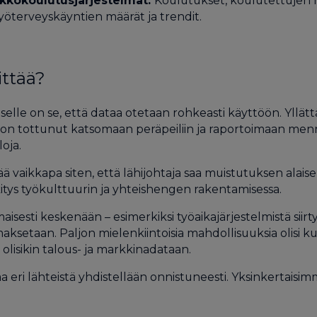
rkkokoulutusjärjestelmät:
Koulutukset, koulutettujen m
työterveyskäyntien määrät ja trendit.
ittää?
lle on se, että dataa otetaan rohkeasti käyttöön. Yllätt
HR on tottunut katsomaan peräpeiliin ja raportoimaan menn
loja.
 vaikkapa siten, että lähijohtaja saa muistutuksen alaise
kitys työkulttuurin ja yhteishengen rakentamisessa.
isesti keskenään – esimerkiksi työaikajärjestelmistä siirt
ksetaan. Paljon mielenkiintoisia mahdollisuuksia olisi ku
olisikin talous- ja markkinadataan.
 eri lähteistä yhdistellään onnistuneesti. Yksinkertaisimm